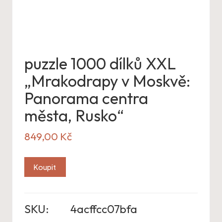
puzzle 1000 dílků XXL
„Mrakodrapy v Moskvě:
Panorama centra
města, Rusko“
849,00
Kč
Koupit
SKU:
4acffcc07bfa