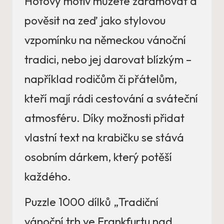
Hotový motiv můžete zarámovat a
pověsit na zeď jako stylovou
vzpomínku na německou vánoční
tradici, nebo jej darovat blízkým –
například rodičům či přátelům,
kteří mají rádi cestování a sváteční
atmosféru. Díky možnosti přidat
vlastní text na krabičku se stává
osobním dárkem, který potěší
každého.
Puzzle 1000 dílků „Tradiční
vánoční trh ve Frankfurtu nad