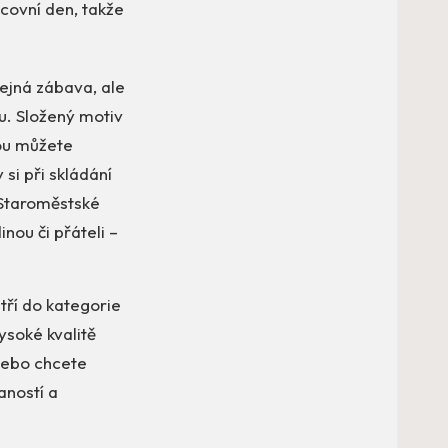
acovní den, takže
čejná zábava, ale
ku. Složený motiv
rou můžete
si při skládání
 Staroměstské
nou či přáteli –
tří do kategorie
ysoké kvalitě
 nebo chcete
aností a