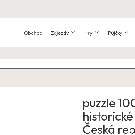
Obchod
Zájezdy
Hry
Půjčky
puzzle 10
historick
Česká rep