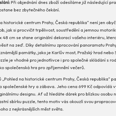
lání:
Při objednání dnes zboží odesíláme již následující pr
ostane bez zbytečného čekání.
a historické centrum Prahy, Česká republika“ není jen oby
ob, jak si procvičit trpělivost, soustředění a jemnou motori
 48 cm se stane originální dekorací vašeho interiéru, kte
ěsit na zeď. Díky detailnímu zpracování panoramatu Prahy 
známější památky, jako je Karlův most, Pražský hrad nebo
zzle je vhodné pro jednotlivce i pro společné skládání s rodi
ako společenská hra pro zpříjemnění večerů.
ů „Pohled na historické centrum Prahy, Česká republika“ pa
y a společenské hry a zábava. Jeho cena 699 Kč odpovídá v
ginálnímu designu. Ať už hledáte dárek pro blízkou osobu
astní sbírku puzzle, tento motiv vás okouzlí svou propracov
oho z nejkrásnějších měst světa.