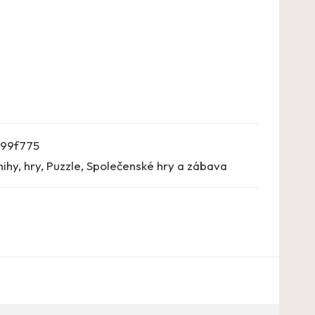
99f775
nihy, hry
,
Puzzle
,
Společenské hry a zábava