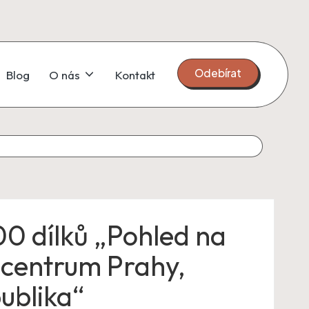
Odebírat
Blog
O nás
Kontakt
00 dílků „Pohled na
é centrum Prahy,
ublika“