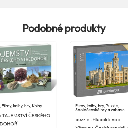
Podobné produkty
,
Filmy, knihy, hry
,
Knihy
Filmy, knihy, hry
,
Puzzle
,
Společenské hry a zábava
a TAJEMSTVÍ ČESKÉHO
puzzle „Hluboká nad
EDOHOŘÍ
Vltavou, Česká republi