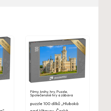
Filmy, knihy, hry
,
Puzzle
,
Společenské hry a zábava
puzzle 100 dílků „Hluboká
ka“
nad Vltavou, Česká