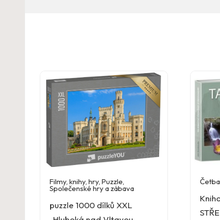
Filmy, knihy, hry
,
Puzzle
,
Četba
Společenské hry a zábava
Knih
puzzle 1000 dílků XXL
STŘ
„Hluboká nad Vltavou,