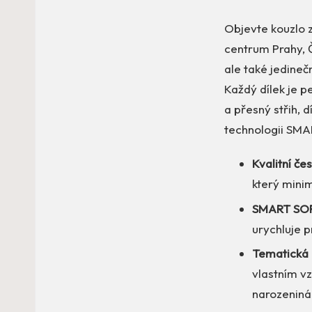
Objevte kouzlo z
centrum Prahy, Č
ale také jedineč
Každý dílek je p
a přesný střih, 
technologii SMAR
Kvalitní če
který minim
SMART SOR
urychluje p
Tematická 
vlastním v
narozeniná