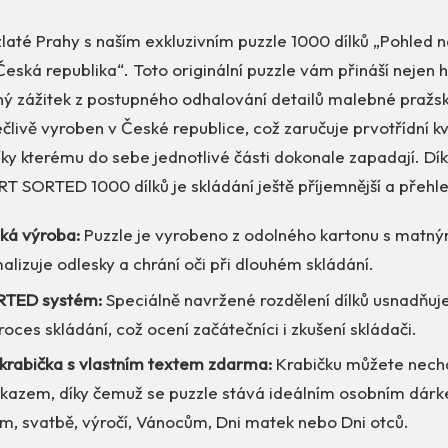
laté Prahy s naším exkluzivním puzzle 1000 dílků „Pohled n
eská republika“. Toto originální puzzle vám přináší nejen 
ný zážitek z postupného odhalování detailů malebné pražsk
ečlivě vyroben v České republice, což zaručuje prvotřídní k
díky kterému do sebe jednotlivé části dokonale zapadají. Dík
T SORTED 1000 dílků je skládání ještě příjemnější a přehle
ská výroba:
Puzzle je vyrobeno z odolného kartonu s matn
alizuje odlesky a chrání oči při dlouhém skládání.
TED systém:
Speciálně navržené rozdělení dílků usnadňuje
roces skládání, což ocení začátečníci i zkušení skládači.
krabička s vlastním textem zdarma:
Krabičku můžete necha
zkazem, díky čemuž se puzzle stává ideálním osobním dár
m, svatbě, výročí, Vánocům, Dni matek nebo Dni otců.