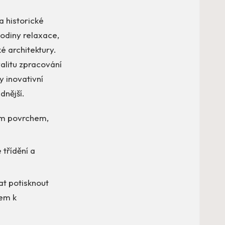
a historické
hodiny relaxace,
é architektury.
valitu zpracování
y inovativní
dnější.
ým povrchem,
 třídění a
t potisknout
kem k