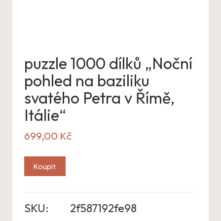
puzzle 1000 dílků „Noční
pohled na baziliku
svatého Petra v Římě,
Itálie“
699,00
Kč
Koupit
SKU:
2f587192fe98