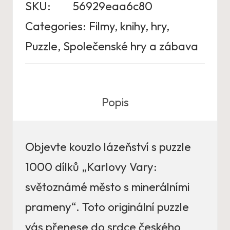
SKU:
56929eaa6c80
Categories:
Filmy, knihy, hry
,
Puzzle
,
Společenské hry a zábava
Popis
Objevte kouzlo lázeňství s puzzle
1000 dílků „Karlovy Vary:
světoznámé město s minerálními
prameny“. Toto originální puzzle
vás přenese do srdce českého