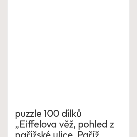
puzzle 100 dílků
„Eiffelova věž, pohled z
pařížské ulice, Paříž,