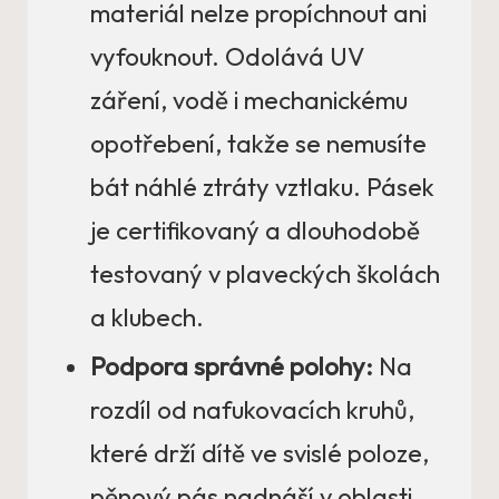
materiál nelze propíchnout ani
vyfouknout. Odolává UV
záření, vodě i mechanickému
opotřebení, takže se nemusíte
bát náhlé ztráty vztlaku. Pásek
je certifikovaný a dlouhodobě
testovaný v plaveckých školách
a klubech.
Podpora správné polohy:
Na
rozdíl od nafukovacích kruhů,
které drží dítě ve svislé poloze,
pěnový pás nadnáší v oblasti