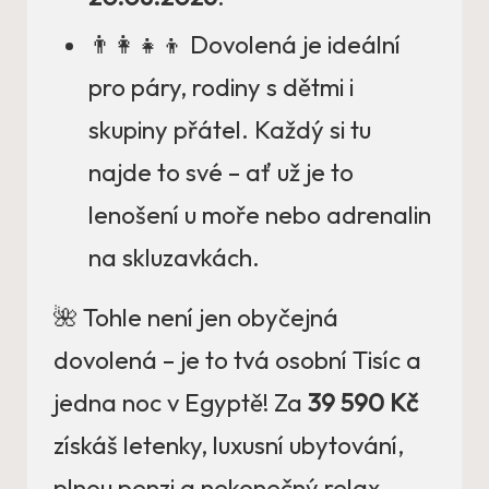
👨‍👩‍👧‍👦 Dovolená je ideální
pro páry, rodiny s dětmi i
skupiny přátel. Každý si tu
najde to své – ať už je to
lenošení u moře nebo adrenalin
na skluzavkách.
🌺 Tohle není jen obyčejná
dovolená – je to tvá osobní Tisíc a
jedna noc v Egyptě! Za
39 590 Kč
získáš letenky, luxusní ubytování,
plnou penzi a nekonečný relax.