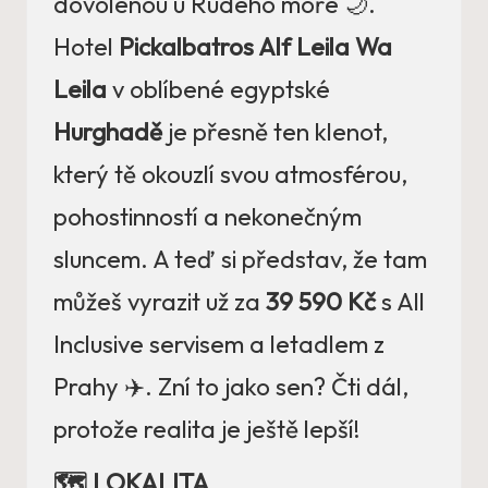
dovolenou u Rudého moře 🌙.
Hotel
Pickalbatros Alf Leila Wa
Leila
v oblíbené egyptské
Hurghadě
je přesně ten klenot,
který tě okouzlí svou atmosférou,
pohostinností a nekonečným
sluncem. A teď si představ, že tam
můžeš vyrazit už za
39 590 Kč
s All
Inclusive servisem a letadlem z
Prahy ✈️. Zní to jako sen? Čti dál,
protože realita je ještě lepší!
🗺️ LOKALITA