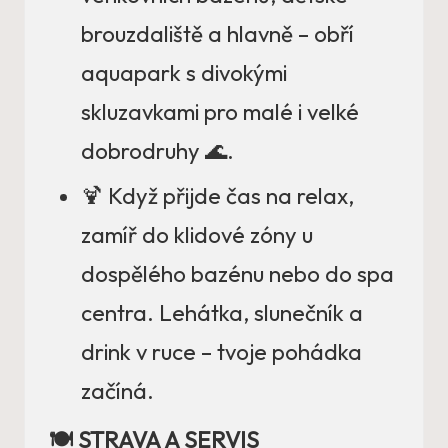
brouzdaliště a hlavně – obří
aquapark s divokými
skluzavkami pro malé i velké
dobrodruhy 🌊.
🍹 Když přijde čas na relax,
zamíř do klidové zóny u
dospělého bazénu nebo do spa
centra. Lehátka, slunečník a
drink v ruce – tvoje pohádka
začíná.
🍽️ STRAVA A SERVIS