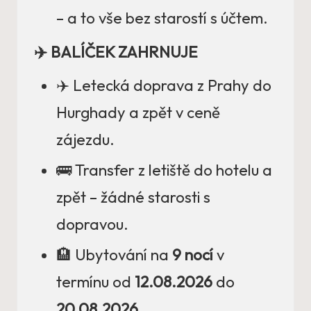
– a to vše bez starostí s účtem.
✈️ BALÍČEK ZAHRNUJE
✈️ Letecká doprava z Prahy do
Hurghady a zpět v ceně
zájezdu.
🚌 Transfer z letiště do hotelu a
zpět – žádné starosti s
dopravou.
🏨 Ubytování na
9 nocí
v
termínu od
12.08.2026
do
20.08.2026
.