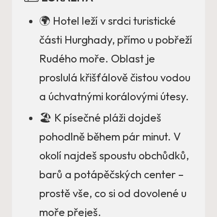
🌍 Hotel leží v srdci turistické
části Hurghady, přímo u pobřeží
Rudého moře. Oblast je
proslulá křišťálově čistou vodou
a úchvatnými korálovými útesy.
🏖️ K písečné pláži dojdeš
pohodlně během pár minut. V
okolí najdeš spoustu obchůdků,
barů a potápěčských center –
prostě vše, co si od dovolené u
moře přeješ.