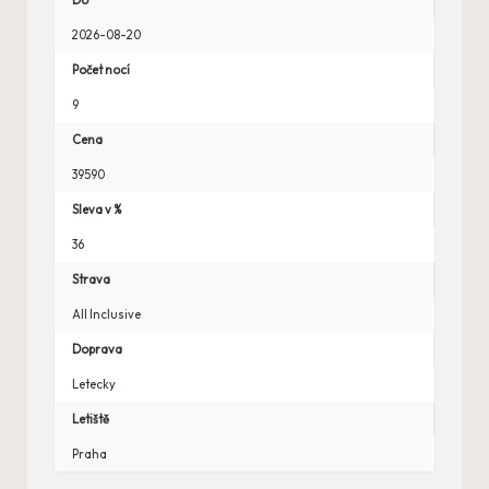
Do
2026-08-20
Počet nocí
9
Cena
39590
Sleva v %
36
Strava
All Inclusive
Doprava
Letecky
Letiště
Praha