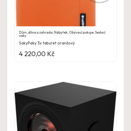
Dům, dílna a zahrada
,
Nábytek
,
Obývací pokoje
,
Sedací
vaky
SakyPaky 3x taburet oranžový
4 220,00
Kč