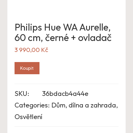
Philips Hue WA Aurelle,
60 cm, černé + ovladač
3 990,00
Kč
Koupit
SKU:
36bdacb4a44e
Categories:
Dům, dílna a zahrada
,
Osvětlení