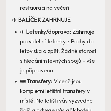
restauraci na večeři.
✈️ BALÍČEK ZAHRNUJE
✈️
Letenky/doprava:
Zahrnuje
pravidelné letenky z Prahy do
letoviska a zpět. Žádné starosti
s hledáním levných spojů – vše
je připraveno.
🚌
Transfery:
V ceně jsou
kompletní letištní transfery v
místě. Na letišti vás vyzvedne
řidič a odveze vás až k hotelu,