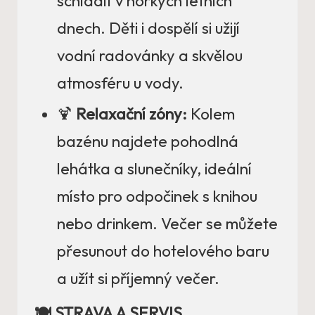
schladit v horkých letních
dnech. Děti i dospělí si užijí
vodní radovánky a skvělou
atmosféru u vody.
🍹
Relaxační zóny:
Kolem
bazénu najdete pohodlná
lehátka a slunečníky, ideální
místo pro odpočinek s knihou
nebo drinkem. Večer se můžete
přesunout do hotelového baru
a užít si příjemný večer.
🍽️ STRAVA A SERVIS