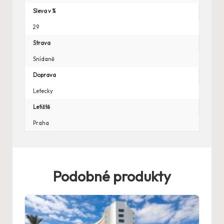
Sleva v %
29
Strava
Snídaně
Doprava
Letecky
Letiště
Praha
Podobné produkty