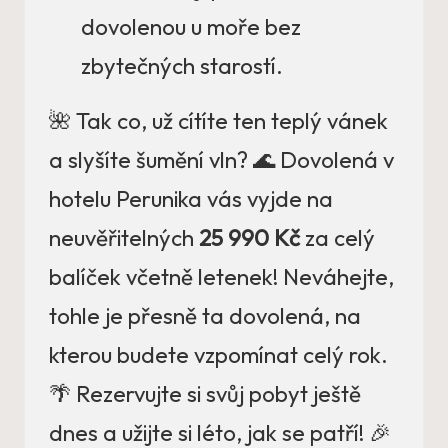
dovolenou u moře bez
zbytečných starostí.
🌺 Tak co, už cítíte ten teplý vánek
a slyšíte šumění vln? 🌊 Dovolená v
hotelu Perunika vás vyjde na
neuvěřitelných
25 990 Kč
za celý
balíček včetně letenek! Neváhejte,
tohle je přesně ta dovolená, na
kterou budete vzpomínat celý rok.
🌴 Rezervujte si svůj pobyt ještě
dnes a užijte si léto, jak se patří! 🎉