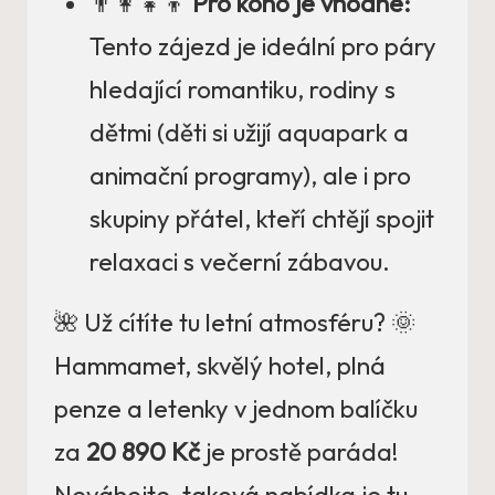
👨‍👩‍👧‍👦
Pro koho je vhodné:
Tento zájezd je ideální pro páry
hledající romantiku, rodiny s
dětmi (děti si užijí aquapark a
animační programy), ale i pro
skupiny přátel, kteří chtějí spojit
relaxaci s večerní zábavou.
🌺 Už cítíte tu letní atmosféru? 🌞
Hammamet, skvělý hotel, plná
penze a letenky v jednom balíčku
za
20 890 Kč
je prostě paráda!