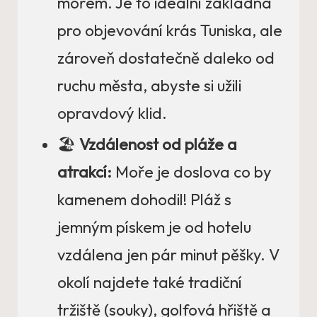
mořem. Je to ideální základna
pro objevování krás Tuniska, ale
zároveň dostatečně daleko od
ruchu města, abyste si užili
opravdový klid.
🏖️
Vzdálenost od pláže a
atrakcí:
Moře je doslova co by
kamenem dohodil! Pláž s
jemným pískem je od hotelu
vzdálena jen pár minut pěšky. V
okolí najdete také tradiční
tržiště (souky), golfová hřiště a