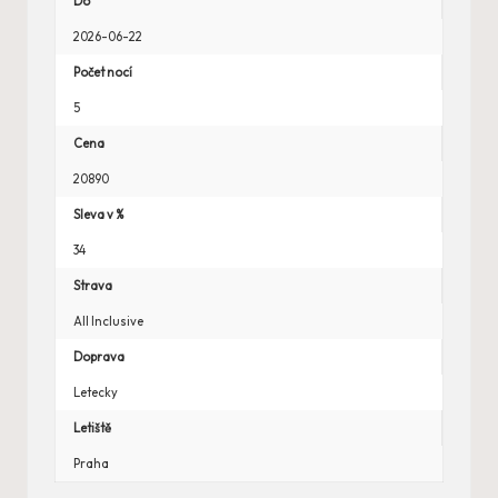
Do
2026-06-22
Počet nocí
5
Cena
20890
Sleva v %
34
Strava
All Inclusive
Doprava
Letecky
Letiště
Praha