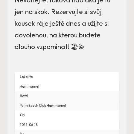
Neváhejte, taková nabídka je tu
jen na skok. Rezervujte si svůj
kousek ráje ještě dnes a užijte si
dovolenou, na kterou budete
dlouho vzpomínat! 🏖️💫
Lokalita
Hammamet
Hotel
Palm Beach Club Hammamet
Od
2026-06-18