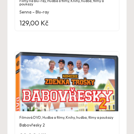
Filmy na Blu-ray
,
Hudba a filmy
,
Knihy, hudba, filmy a
poukazy
Senna – Blu-ray
129,00
Kč
Filmová DVD
,
Hudba a filmy
,
Knihy, hudba, filmy a poukazy
Babovřesky 2