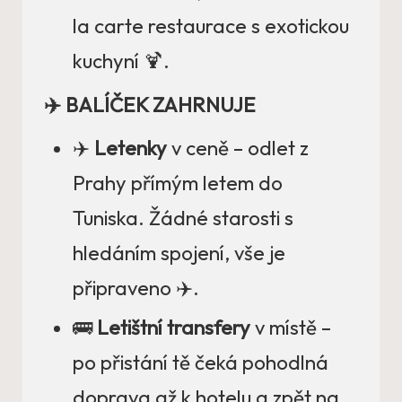
la carte restaurace s exotickou
kuchyní 🍹.
✈️ BALÍČEK ZAHRNUJE
✈️
Letenky
v ceně – odlet z
Prahy přímým letem do
Tuniska. Žádné starosti s
hledáním spojení, vše je
připraveno ✈️.
🚌
Letištní transfery
v místě –
po přistání tě čeká pohodlná
doprava až k hotelu a zpět na