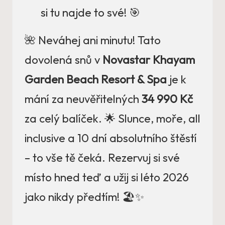
si tu najde to své! 🎯
🌺 Neváhej ani minutu! Tato
dovolená snů v
Novastar Khayam
Garden Beach Resort & Spa
je k
mání za neuvěřitelných
34 990 Kč
za celý balíček. 🌟 Slunce, moře, all
inclusive a 10 dní absolutního štěstí
– to vše tě čeká. Rezervuj si své
místo hned teď a užij si léto 2026
jako nikdy předtím! 🏖️✨