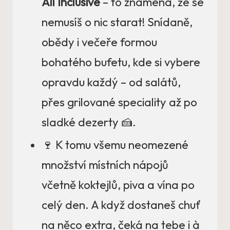
All Inclusive
– to znamená, že se
nemusíš o nic starat! Snídaně,
obědy i večeře formou
bohatého bufetu, kde si vybere
opravdu každý – od salátů,
přes grilované speciality až po
sladké dezerty 🍰.
🍷 K tomu všemu neomezené
množství místních nápojů
včetně koktejlů, piva a vína po
celý den. A když dostaneš chuť
na něco extra, čeká na tebe i à