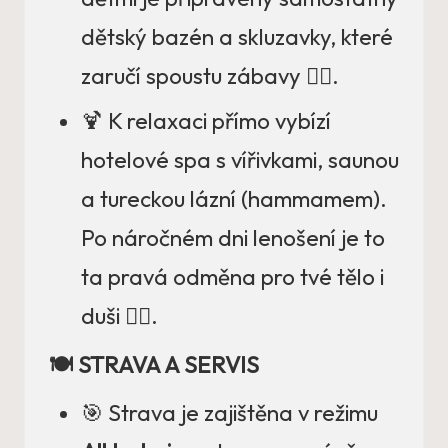
dětský bazén a skluzavky, které
zaručí spoustu zábavy 🤽‍♂️.
🍹 K relaxaci přímo vybízí
hotelové spa s vířivkami, saunou
a tureckou lázní (hammamem).
Po náročném dni lenošení je to
ta pravá odměna pro tvé tělo i
duši 🧖‍♀️.
🍽️ STRAVA A SERVIS
🎯 Strava je zajištěna v režimu