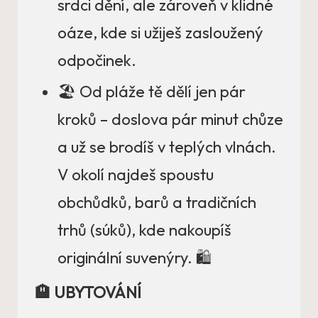
srdci dění, ale zároveň v klidné
oáze, kde si užiješ zasloužený
odpočinek.
🏖️ Od pláže tě dělí jen pár
kroků – doslova pár minut chůze
a už se brodíš v teplých vlnách.
V okolí najdeš spoustu
obchůdků, barů a tradičních
trhů (súků), kde nakoupíš
originální suvenýry. 🛍️
🏨 UBYTOVÁNÍ