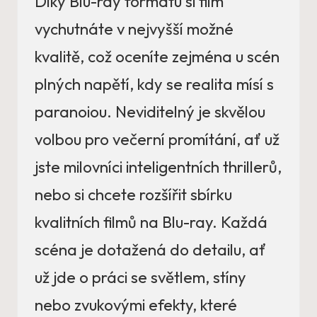
Díky Blu-ray formátu si film
vychutnáte v nejvyšší možné
kvalitě, což oceníte zejména u scén
plných napětí, kdy se realita mísí s
paranoiou. Neviditelný je skvělou
volbou pro večerní promítání, ať už
jste milovníci inteligentních thrillerů,
nebo si chcete rozšířit sbírku
kvalitních filmů na Blu-ray. Každá
scéna je dotažená do detailu, ať
už jde o práci se světlem, stíny
nebo zvukovými efekty, které