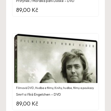
Prstýnek / Morálka paní Dulské – DVD
89,00
Kč
Filmová DVD
,
Hudba a filmy
,
Knihy, hudba, filmy a poukazy
Smrt si říká Engelchen – DVD
89,00
Kč