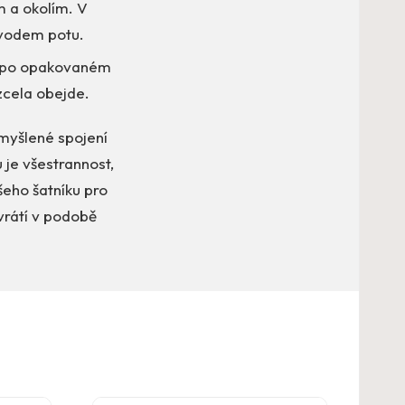
m a okolím. V
odvodem potu.
 i po opakovaném
zcela obejde.
omyšlené spojení
 je všestrannost,
šeho šatníku pro
vrátí v podobě