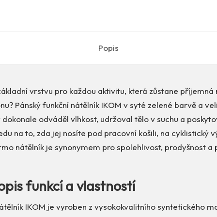
Popis
ákladní vrstvu pro každou aktivitu, která zůstane příjemná n
nu? Pánský funkční nátělník IKOM v syté zelené barvě a veli
 dokonale odváděl vlhkost, udržoval tělo v suchu a poskyt
u na to, zda jej nosíte pod pracovní košili, na cyklistický 
rmo nátělník je synonymem pro spolehlivost, prodyšnost a 
opis funkcí a vlastností
átělník IKOM je vyroben z vysokokvalitního syntetického ma