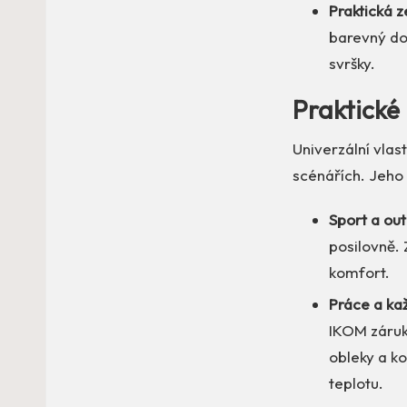
Praktická z
barevný dop
svršky.
Praktické 
Univerzální vla
scénářích. Jeho 
Sport a ou
posilovně.
komfort.
Práce a ka
IKOM záruk
obleky a ko
teplotu.