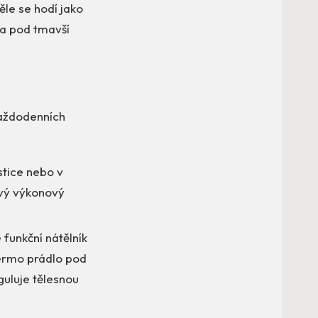
ěle se hodí jako
va pod tmavší
každodenních
istice nebo v
ový výkonový
funkční nátělník
termo prádlo pod
guluje tělesnou