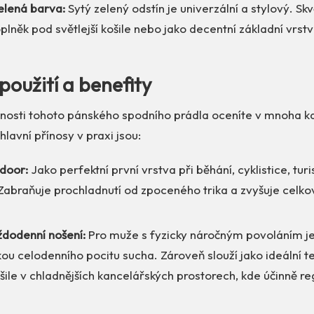
elená barva:
Sytý zelený odstín je univerzální a stylový. Skv
lněk pod světlejší košile nebo jako decentní základní vrst
použití a benefity
stnosti tohoto pánského spodního prádla oceníte v mnoha 
hlavní přínosy v praxi jsou:
tdoor:
Jako perfektní první vrstva při běhání, cyklistice, tur
 Zabraňuje prochladnutí od zpoceného trika a zvyšuje celk
ždodenní nošení:
Pro muže s fyzicky náročným povoláním je 
ou celodenního pocitu sucha. Zároveň slouží jako ideální 
šile v chladnějších kancelářských prostorech, kde účinně re