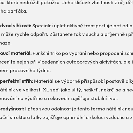
u, která nedráždí pokožku. Jeho klíčové vlastnosti z něj děl
ho parťáka:
odvod vlhkosti:
Speciální úplet aktivně transportuje pot od
 může rychle odpařit. Zůstanete tak v suchu a příjemně i p
maze.
oucí materiál:
Funkční triko po vyprání nebo propocení sch
oceníte nejen při vícedenních outdoorových aktivitách, ale 
ěhem pracovního týdne.
perfektní střih:
Materiál se výborně přizpůsobí postavě dík
átělník ve velikosti XL sedí jako ulitý, neškrtí, nekrčí se a 
ování na výstřihu a rukávech zajišťuje stabilní tvar.
prodyšnost:
I přes svou odolnost je tento termo nátělník neu
ační struktura látky zajišťuje optimální cirkulaci vzduchu a 