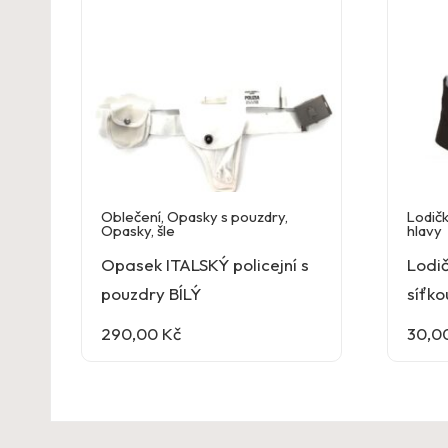
Oblečení
,
Opasky s pouzdry
,
Lodič
Opasky, šle
hlavy
Opasek ITALSKÝ policejní s
Lodi
pouzdry BÍLÝ
síťk
290,00
Kč
30,0