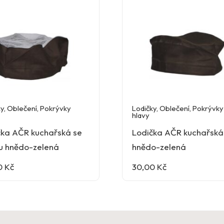
ky
,
Oblečení
,
Pokrývky
Lodičky
,
Oblečení
,
Pokrývky
hlavy
čka AČR kuchařská se
Lodička AČR kuchařská
ou hnědo-zelená
hnědo-zelená
0
Kč
30,00
Kč