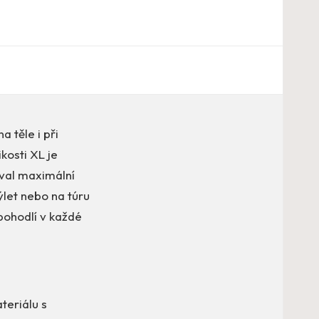
a těle i při
kosti XL je
oval maximální
výlet nebo na túru
pohodlí v každé
teriálu s