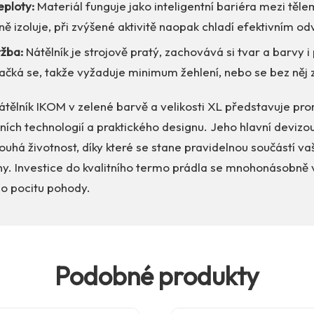
eploty:
Materiál funguje jako inteligentní bariéra mezi těle
ě izoluje, při zvýšené aktivitě naopak chladí efektivním 
žba:
Nátělník je strojově pratý, zachovává si tvar a barvy
ačká se, takže vyžaduje minimum žehlení, nebo se bez něj 
átělník IKOM v zelené barvě a velikosti XL představuje pr
ních technologií a praktického designu. Jeho hlavní devizou
louhá životnost, díky které se stane pravidelnou součástí va
dny. Investice do kvalitního termo prádla se mnohonásobně 
o pocitu pohody.
Podobné produkty