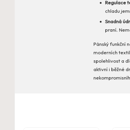
Regulace t
chladu jemn
Snadná údr
praní. Nem
Pánský funkční n
moderních textil
spolehlivost a d
aktivní i běžné 
nekompromisníh