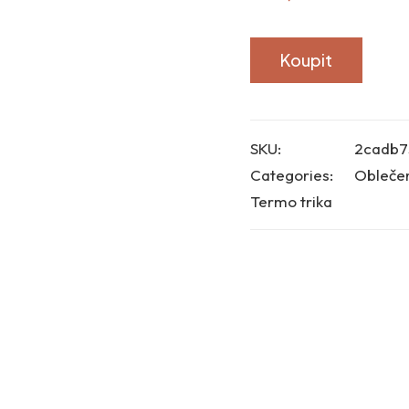
Koupit
SKU:
2cadb7
Categories:
Obleče
Termo trika