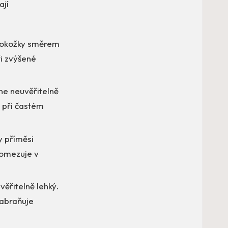
ají
 pokožky směrem
ři zvýšené
ne neuvěřitelně
i při častém
y příměsi
neomezuje v
věřitelně lehký.
zabraňuje