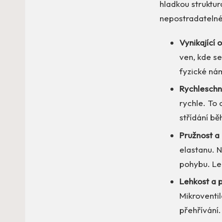
hladkou strukturo
nepostradatelné
Vynikající 
ven, kde se
fyzické ná
Rychleschn
rychle. To 
střídání b
Pružnost a 
elastanu. N
pohybu. Lem
Lehkost a 
Mikroventil
přehřívání.