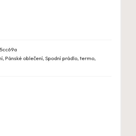
5cc69a
ní
,
Pánské oblečení
,
Spodní prádlo, termo
,