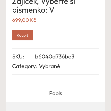
Zajíček, Vyberte si
písmenko: V
699,00
Kč
Koupit
SKU:
b6040d736be3
Category:
Vybrané
Popis