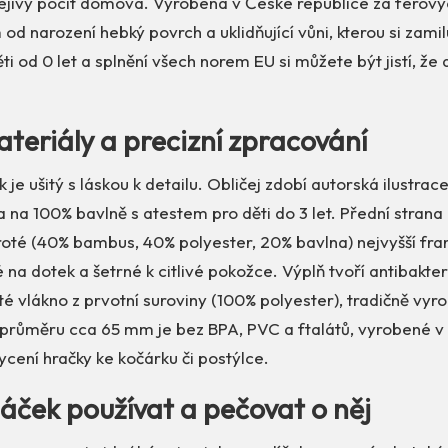
ejivý pocit domova. Vyrobena v České republice za férov
d narození hebký povrch a uklidňující vůni, kterou si zamilu
děti od 0 let a splnění všech norem EU si můžete být jistí, ž
ateriály a precizní zpracování
je ušitý s láskou k detailu. Obličej zdobí autorská ilustrace
a na 100% bavlně s atestem pro děti do 3 let. Přední strana 
té (40% bambus, 40% polyester, 20% bavlna) nejvyšší fran
 na dotek a šetrné k citlivé pokožce. Výplň tvoří antibakter
té vlákno z prvotní suroviny (100% polyester), tradičně vyr
 průměru cca 65 mm je bez BPA, PVC a ftalátů, vyrobené v 
ycení hračky ke kočárku či postýlce.
áček používat a pečovat o něj