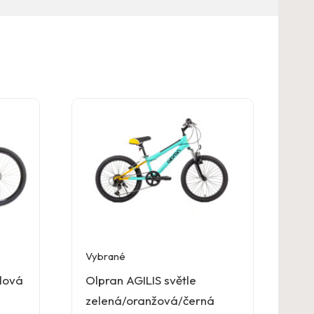
Vybrané
alová
Olpran AGILIS světle
zelená/oranžová/černá