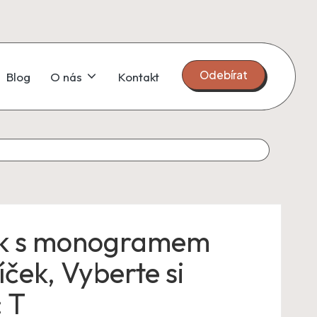
Odebírat
Blog
O nás
Kontakt
k s monogramem
íček, Vyberte si
 T