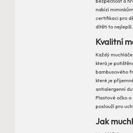
bezpečnost a hř
nabízí miminkům o
certifikaci pro 
dítěti to nejlepší.
Kvalitní m
Každý muchláček 
která je potištěn
bambusového fro
které je příjemné
antialergenní du
Plastové očko o
poslouží pro uch
Jak muchl