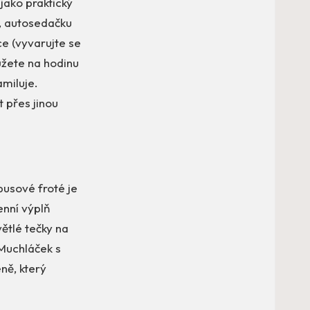
jako praktický
u, autosedačku
e (vyvarujte se
ůžete na hodinu
amiluje.
 přes jinou
busové froté je
enní výplň
větlé tečky na
 Muchláček s
ně, který