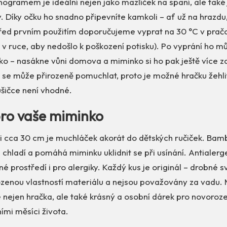
gramem je ideální nejen jako mazlíček na spaní, ale také 
. Díky očku ho snadno připevníte kamkoli – ať už na hrazd
řed prvním použitím doporučujeme vyprat na 30 °C v pračc
v ruce, aby nedošlo k poškození potisku). Po vyprání ho m
ko – nasákne vůni domova a miminko si ho pak ještě více z
se může přirozeně pomuchlat, proto je možné hračku žehlit
sušičce není vhodné.
pro vaše miminko
ti cca 30 cm je muchláček akorát do dětských ručiček. Bam
i chladí a pomáhá miminku uklidnit se při usínání. Antialerg
é prostředí i pro alergiky. Každý kus je originál – drobné s
rozenou vlastností materiálu a nejsou považovány za vadu.
ejen hračka, ale také krásný a osobní dárek pro novoroze
ními měsíci života.