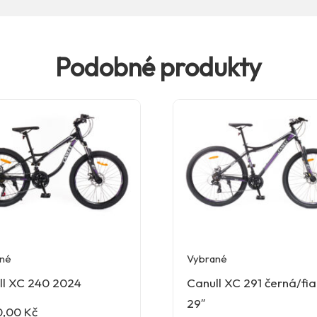
Podobné produkty
né
Vybrané
ll XC 240 2024
Canull XC 291 černá/fi
29″
0,00
Kč