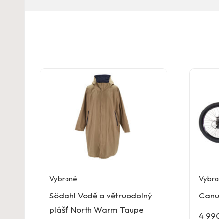
Vybrané
Vybra
Södahl Vodě a větruodolný
Canu
plášť North Warm Taupe
4 99