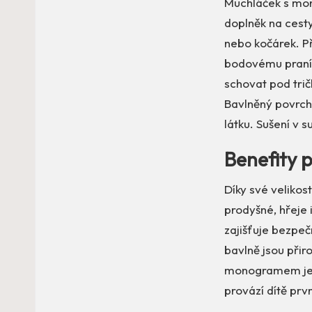
Muchláček s mono
doplněk na cesty
nebo kočárek. P
bodovému praní 
schovat pod trič
Bavlněný povrch 
látku. Sušení v 
Benefity 
Díky své velikos
prodyšné, hřeje 
zajišťuje bezpečn
bavlně jsou při
monogramem je n
provází dítě prv