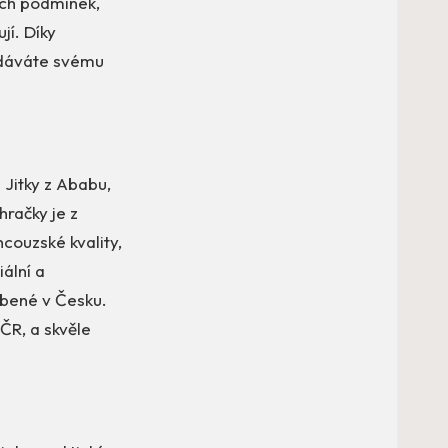
ých podmínek,
jí. Díky
e dáváte svému
 Jitky z Ababu,
hračky je z
couzské kvality,
iální a
obené v Česku.
ČR, a skvěle