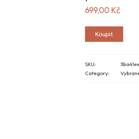
699,00
Kč
Koupit
SKU:
3ba41e
Category:
Vybran