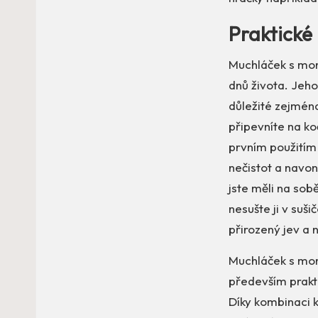
Praktické 
Muchláček s mon
dnů života. Jeho
důležité zejmén
připevníte na ko
prvním použitím
nečistot a navon
jste měli na sobě
nesušte ji v suš
přirozený jev a
Muchláček s mon
především prak
Díky kombinaci k