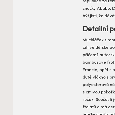
republice za fér
značky Ababu. Dí
být jisti, že dá
Detailní p
Muchláček s mono
citlivé dětské po
přičemž autorská
bambusové froté
Francie, opět s 
duté vlákno z pr
polyesterová náp
s citlivou pokož
ruček. Součástí 
ftalátů a má cert
hračky například