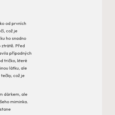
ko od prvních
í, což je
žku ho snadno
 ztrátě. Před
avila případných
 tričko, které
inou látku, ale
tečky, což je
m dárkem, ale
ašeho miminka.
 stane