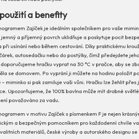
použití a benefity
ogramem Zajíček je ideálním společníkem pro vaše mimin
 jemný a příjemný povrch uklidňuje a poskytuje pocit bezpeč
a při usínání nebo během cestování. Díky praktickému krou
čárek, autosedačku nebo do postýlky, čímž předejdete jeho
 doporučujeme hračku vyprat na 30 °C v pračce, aby se zb
ěla se domovem. Po vyprání ji můžete na hodinu položit pod
 – miminko si pak zamiluje vaši vůni. Hračku lze žehlit přes j
ičce. Upozorňujeme, že 100% bavlna může mít drobné světlé 
 není považováno za vadu.
ogramem v motivu Zajíček s písmenkem F je nejen krásný
tickým a bezpečným pomocníkem pro každodenní chvíle v
valitních materiálů, české výroby a autorského designu se