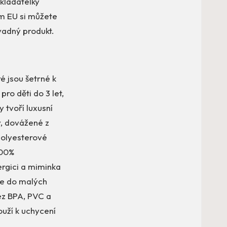
kladatelky
em EU si můžete
vadný produkt.
é jsou šetrné k
pro děti do 3 let,
 tvoří luxusní
y, dovážené z
 polyesterové
100%
ergici a miminka
jde do malých
bez BPA, PVC a
ouží k uchycení