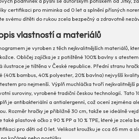
ových podmínek a pyšní se autorským potiskem od Jitky, za
ky certifikaci pro miminka od 0 let a splnění přísných nor
váte svému dítěti do rukou zcela bezpečný a zdravotně nezá
opis vlastností a materiálů
gramem je vyroben z těch nejkvalitnějších materiálů, kter
kožce. Obličej zajíčka je z potištěné 100% bavlny s atestem 
 ilustrace je tištěna v České republice. Přední stranu hračky
 (40% bambus, 40% polyester, 20% bavlna) nejvyšší kvalit
atestem pro nejmenší. Výplň muchláčka tvoří nejkvalitnější
votní suroviny, vyrobené tradiční českou technologií. Tato 
lň je antibakteriální a antialergenní, což ocení zejména al
kou. Rozměr hračky je přibližně 30 cm, takže se ideálně ve
je také plastové očko z 90 % PP a 10 % TPE, které je zcela 
ifikaci pro děti od 0 let. Velikost kroužku je cca 65 mm a sl
 na kočárek nebo postýlku.