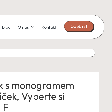
Odebírat
Blog
O nás
Kontakt
k s monogramem
íček, Vyberte si
 F