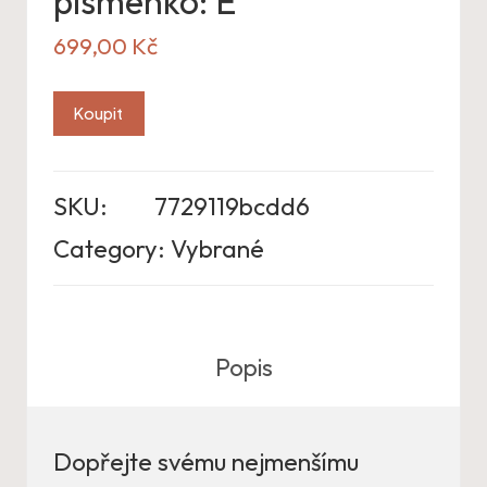
písmenko: E
699,00
Kč
Koupit
SKU:
7729119bcdd6
Category:
Vybrané
Popis
Dopřejte svému nejmenšímu