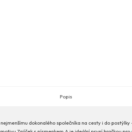
Popis
nejmenšímu dokonalého společníka na cesty i do postýlky 
tivu Zajíček s písmenkem A je ideální první hračkou pro