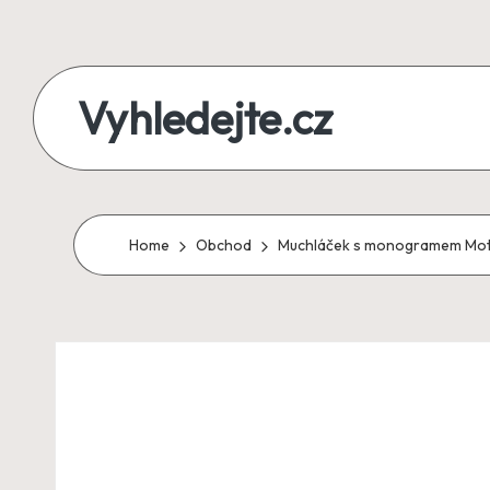
Skip
to
Vyhledejte.cz
content
zájezdy,
recenze,
produkty
Home
Obchod
Muchláček s monogramem Motiv:
i
půjčky
na
jednom
místě