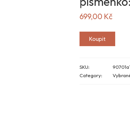
písmenko
699,00
Kč
Koupit
SKU:
90701a
Category:
Vybran