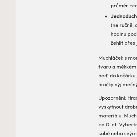
průměr cc
Jednoduch
(ne ručně,
hodinu pod
žehlit přes 
Muchláček s mon
tvaru a měkkému
hodí do kočárku
hračky výjimečn
Upozornění: Hrač
vyskytnout drobn
materiálu. Much
od 0 let. Vybert
sobě nebo svým 