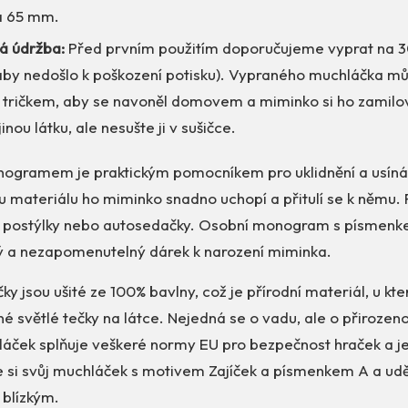
a 65 mm.
á údržba:
Před prvním použitím doporučujeme vyprat na 3
 aby nedošlo k poškození potisku). Vypraného muchláčka m
 tričkem, aby se navoněl domovem a miminko si ho zamilov
jinou látku, ale nesušte ji v sušičce.
ogramem je praktickým pomocníkem pro uklidnění a usíná
 materiálu ho miminko snadno uchopí a přitulí se k němu. 
, postýlky nebo autosedačky. Osobní monogram s písmenke
ý a nezapomenutelný dárek k narození miminka.
ky jsou ušité ze 100% bavlny, což je přírodní materiál, u k
é světlé tečky na látce. Nejedná se o vadu, ale o přirozen
láček splňuje veškeré normy EU pro bezpečnost hraček a je
e si svůj muchláček s motivem Zajíček a písmenkem A a udě
blízkým.