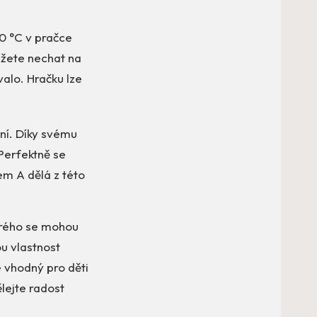
0 °C v pračce
ůžete nechat na
alo. Hračku lze
ní. Díky svému
Perfektně se
m A dělá z této
terého se mohou
ou vlastnost
 vhodný pro děti
lejte radost