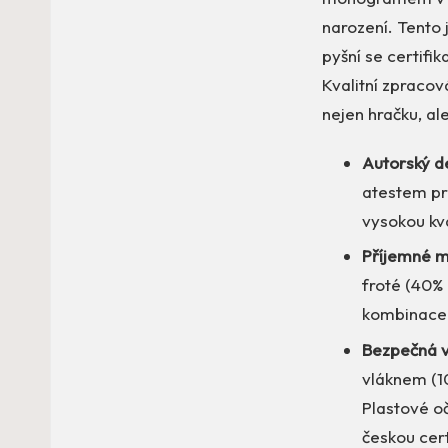
narození. Tento 
pyšní se certifik
Kvalitní zpracov
nejen hračku, a
Autorský d
atestem pro
vysokou kva
Příjemné ma
froté (40% 
kombinace 
Bezpečná vý
vláknem (10
Plastové o
českou cert