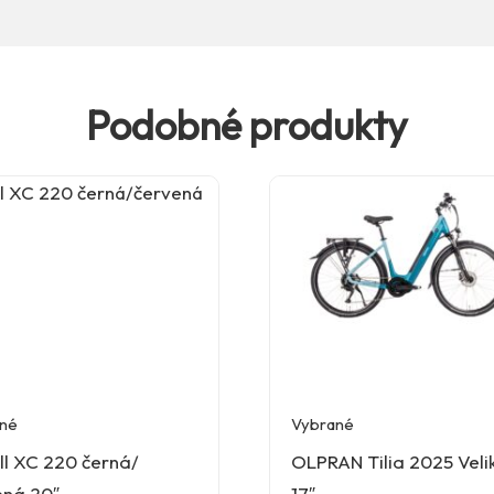
Podobné produkty
né
Vybrané
ll XC 220 černá/
OLPRAN Tilia 2025 Velik
ená 20″
17″