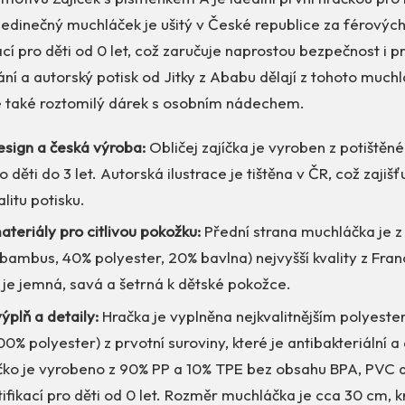
jedinečný muchláček je ušitý v České republice za férový
ací pro děti od 0 let, což zaručuje naprostou bezpečnost i p
ání a autorský potisk od Jitky z Ababu dělají z tohoto muc
le také roztomilý dárek s osobním nádechem.
esign a česká výroba:
Obličej zajíčka je vyroben z potištěn
 děti do 3 let. Autorská ilustrace je tištěna v ČR, což zajišťu
litu potisku.
teriály pro citlivou pokožku:
Přední strana muchláčka je
bambus, 40% polyester, 20% bavlna) nejvyšší kvality z Fran
je jemná, savá a šetrná k dětské pokožce.
plň a detaily:
Hračka je vyplněna nejkvalitnějším polyes
0% polyester) z prvotní suroviny, které je antibakteriální a
čko je vyrobeno z 90% PP a 10% TPE bez obsahu BPA, PVC a 
ifikací pro děti od 0 let. Rozměr muchláčka je cca 30 cm, 