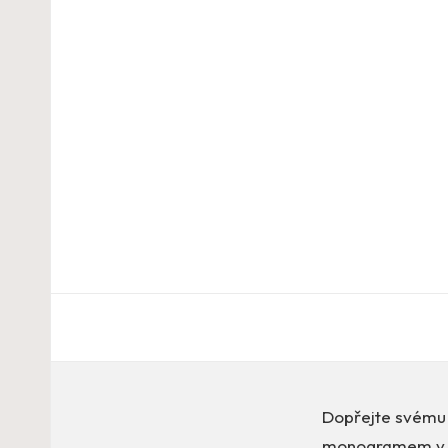
Dopřejte svému 
monogramem v mo