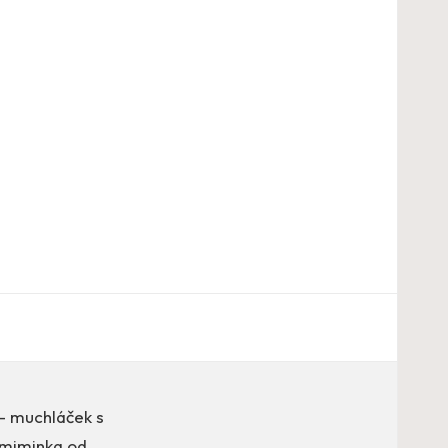
– muchláček s
 miminka od