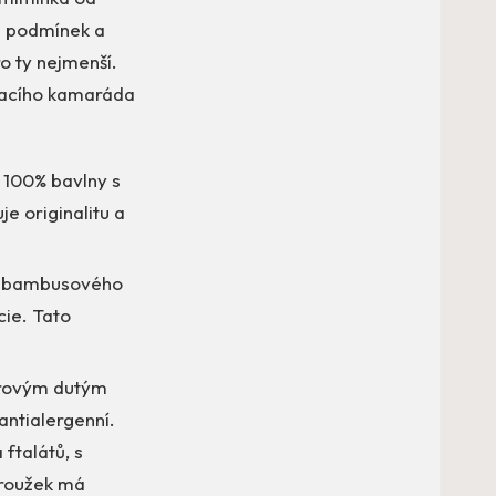
ch podmínek a
ro ty nejmenší.
hlacího kamaráda
é 100% bavlny s
je originalitu a
 z bambusového
cie. Tato
terovým dutým
 antialergenní.
ftalátů, s
kroužek má