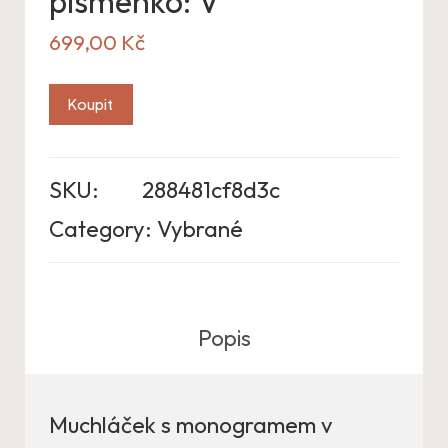
písmenko: V
699,00
Kč
Koupit
SKU:
288481cf8d3c
Category:
Vybrané
Popis
Muchláček s monogramem v