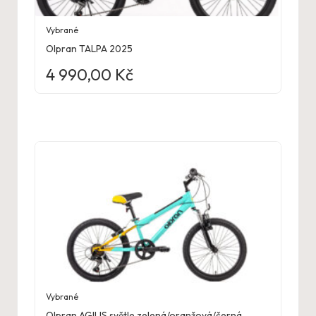
Vybrané
Olpran TALPA 2025
4 990,00
Kč
Vybrané
Olpran AGILIS světle zelená/oranžová/černá