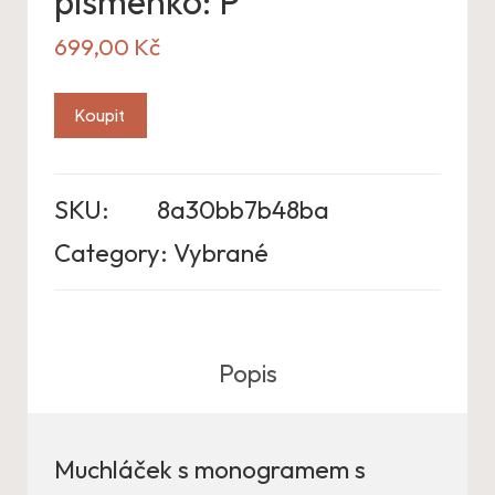
písmenko: P
699,00
Kč
Koupit
SKU:
8a30bb7b48ba
Category:
Vybrané
Popis
Muchláček s monogramem s