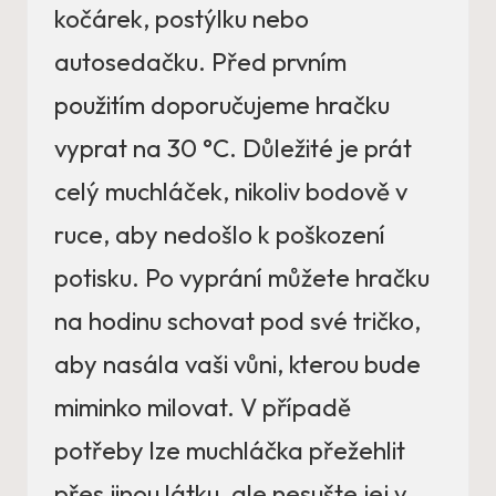
kočárek, postýlku nebo
autosedačku. Před prvním
použitím doporučujeme hračku
vyprat na 30 °C. Důležité je prát
celý muchláček, nikoliv bodově v
ruce, aby nedošlo k poškození
potisku. Po vyprání můžete hračku
na hodinu schovat pod své tričko,
aby nasála vaši vůni, kterou bude
miminko milovat. V případě
potřeby lze muchláčka přežehlit
přes jinou látku, ale nesušte jej v