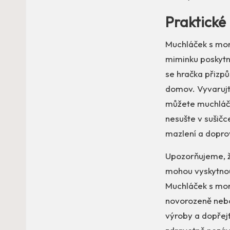
Praktické
Muchláček s mon
miminku poskytn
se hračka přizpů
domov. Vyvarujt
můžete muchláčka
nesušte v sušičc
mazlení a doprová
Upozorňujeme, že
mohou vyskytnout
Muchláček s mo
novorozeně nebo
výroby a dopřej