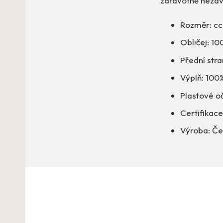
zdravotně nezá
Rozměr: c
Obličej: 1
Přední str
Výplň: 100%
Plastové oč
Certifikace
Výroba: Če