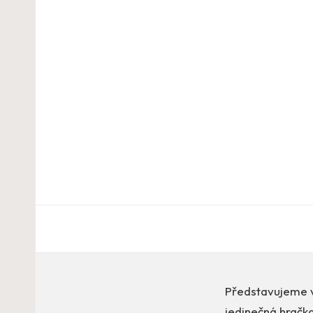
Představujeme 
jedinečná hračk