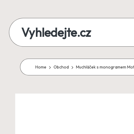
Skip
to
Vyhledejte.cz
content
zájezdy,
recenze,
produkty
Home
Obchod
Muchláček s monogramem Motiv
i
půjčky
na
jednom
místě