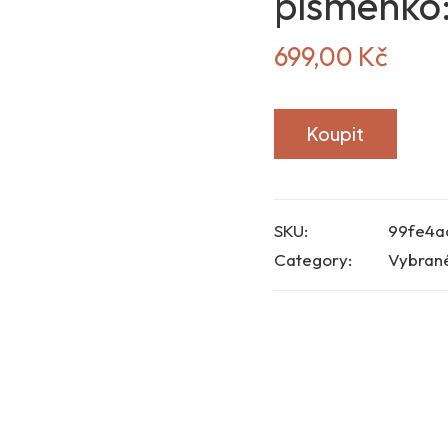
písmenko
699,00
Kč
Koupit
SKU:
99fe4a
Category:
Vybran