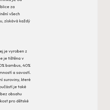
blice za
lnění všech
bu, získává každý
j je vyroben z
e je tištěna v
 40% bambus, 40%
mností a savostí.
í suroviny, které
oučástí je také
a bez obsahu
ikost pro dětské