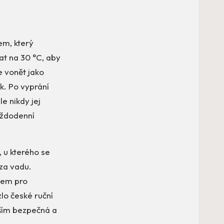
em, který
t na 30 °C, aby
e vonět jako
k. Po vyprání
e nikdy jej
aždodenní
, u kterého se
 za vadu.
kem pro
lo české ruční
vším bezpečná a