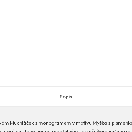
Popis
vám Muchláček s monogramem v motivu Myška s písmenk
a, která se stane nepostradatelným společníkem vašeho mi