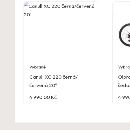
Vybrané
Vybra
Canull XC 220 černá/
Olpr
červená 20″
šedo
4 990,00
Kč
4 99