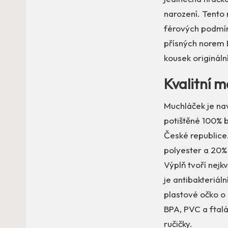
narození. Tento 
férových podmíne
přísných norem E
kousek originální
Kvalitní m
Muchláček je na
potištěné 100% b
České republice
polyester a 20% 
Výplň tvoří nejk
je antibakteriáln
plastové očko o
BPA, PVC a ftalá
ručičky.