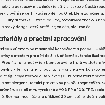
měkký a bezpečný muchláček je ušitý s láskou v České repu
k a pyšní se certifikací pro děti od 0 let, která zaručuje sp
U. Díky autorské ilustraci od Jitky, výtvarnice značky Aba
 a hravý design, který potěší nejen děti, ale i rodiče.
ateriály a precizní zpracování
vržen s důrazem na maximální bezpečnost a pohodlí. Obliče
avlny s atestem pro děti do 3 let, přičemž autorská ilustrac
. Přední strana hračky je z bambusového froté ve složení
bavlna – tento materiál pochází z Francie a vyniká svou je
valitnější polyesterové duté vlákno (100% polyester) z prvotn
í a antialergenní, ideální pro citlivou pokožku nejmenších. S
 průměru cca 65 mm, vyrobené z 90 % PP a 10 % TPE, zcel
tů. Rozměr muchláčka je přibližně 30 cm, což je ideální vel