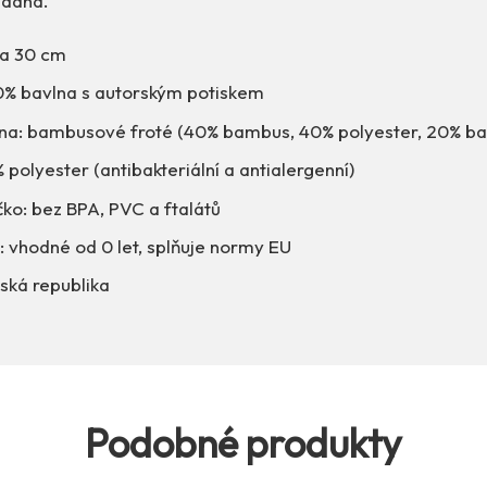
vadná.
ca 30 cm
00% bavlna s autorským potiskem
ana: bambusové froté (40% bambus, 40% polyester, 20% ba
 polyester (antibakteriální a antialergenní)
ko: bez BPA, PVC a ftalátů
: vhodné od 0 let, splňuje normy EU
ská republika
Podobné produkty