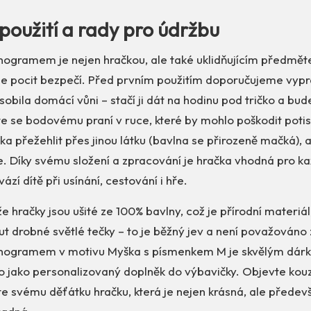
 použití a rady pro údržbu
ogramem je nejen hračkou, ale také uklidňujícím předmět
e pocit bezpečí. Před prvním použitím doporučujeme vypra
sobila domácí vůni – stačí ji dát na hodinu pod tričko a bud
e se bodovému praní v ruce, které by mohlo poškodit potis
 přežehlit přes jinou látku (bavlna se přirozeně mačká), al
e. Díky svému složení a zpracování je hračka vhodná pro k
zí dítě při usínání, cestování i hře.
 hračky jsou ušité ze 100% bavlny, což je přírodní materiál
 drobné světlé tečky – to je běžný jev a není považováno
nogramem v motivu Myška s písmenkem M je skvělým dár
 jako personalizovaný doplněk do výbavičky. Objevte kouz
te svému děťátku hračku, která je nejen krásná, ale přede