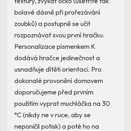
textury, žvýkat očko (ušetříte tak
bolavé dásně při prořezávání
zoubků) a postupně se učit
rozpoznávat svou první hračku.
Personalizace písmenkem K
dodává hračce jedinečnost a
usnadňuje dítěti orientaci. Pro
dokonalé provonění domovem
doporučujeme před prvním
použitím vyprat muchláčka na 30
°C (nikdy ne v ruce, aby se
neponičil potisk) a poté ho na