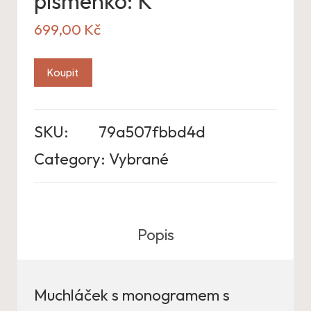
písmenko: K
699,00
Kč
Koupit
SKU:
79a507fbbd4d
Category:
Vybrané
Popis
Muchláček s monogramem s