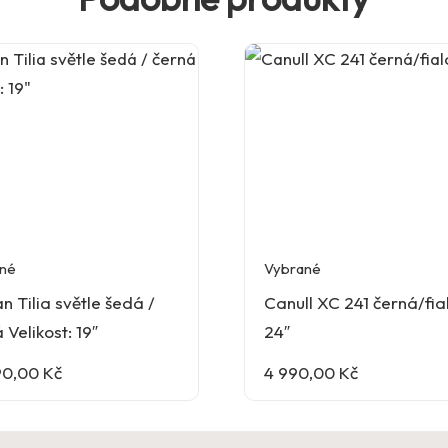
né
Vybrané
n Tilia světle šedá /
Canull XC 241 černá/fi
 Velikost: 19″
24″
90,00
Kč
4 990,00
Kč