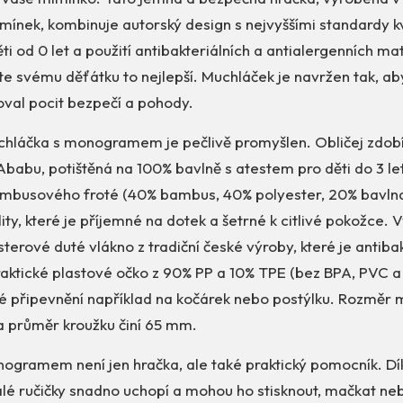
ínek, kombinuje autorský design s nejvyššími standardy kv
ěti od 0 let a použití antibakteriálních a antialergenních ma
váte svému děťátku to nejlepší. Muchláček je navržen tak, ab
oval pocit bezpečí a pohody.
chláčka s monogramem je pečlivě promyšlen. Obličej zdob
z Ababu, potištěná na 100% bavlně s atestem pro děti do 3 le
bambusového froté (40% bambus, 40% polyester, 20% bavlna
ity, které je příjemné na dotek a šetrné k citlivé pokožce. V
sterové duté vlákno z tradiční české výroby, které je antibak
raktické plastové očko z 90% PP a 10% TPE (bez BPA, PVC a 
 připevnění například na kočárek nebo postýlku. Rozměr 
a průměr kroužku činí 65 mm.
ogramem není jen hračka, ale také praktický pomocník. Dí
alé ručičky snadno uchopí a mohou ho stisknout, mačkat neb