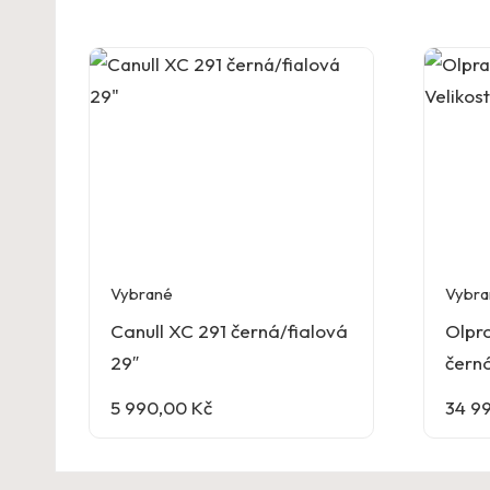
Vybrané
Vybra
Canull XC 291 černá/fialová
Olpra
29″
černá
5 990,00
Kč
34 9