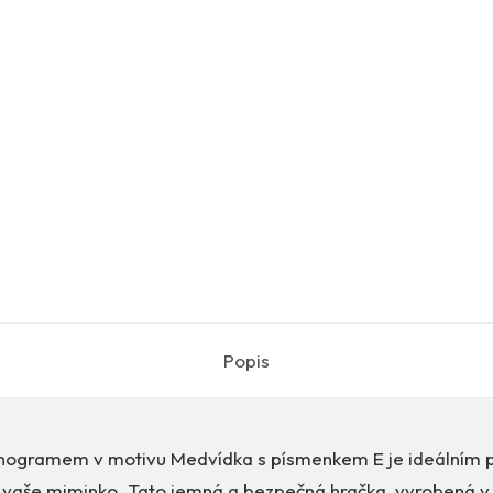
Popis
nogramem v motivu Medvídka s písmenkem E je ideálním 
aše miminko. Tato jemná a bezpečná hračka, vyrobená v