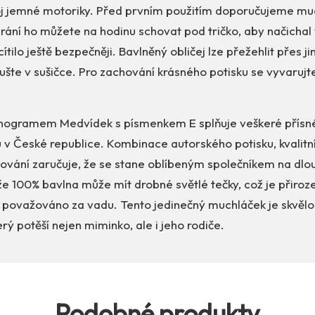
j jemné motoriky. Před prvním použitím doporučujeme mu
rání ho můžete na hodinu schovat pod tričko, aby načichal 
tilo ještě bezpečněji. Bavlněný obličej lze přežehlit přes jin
sušte v sušičce. Pro zachování krásného potisku se vyvaru
nogramem Medvídek s písmenkem E splňuje veškeré přísné
 v České republice. Kombinace autorského potisku, kvalitn
cování zaručuje, že se stane oblíbeným společníkem na dlo
e 100% bavlna může mít drobné světlé tečky, což je přiroz
í považováno za vadu. Tento jedinečný muchláček je skvělo
erý potěší nejen miminko, ale i jeho rodiče.
Podobné produkty