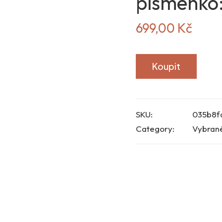
písmenko:
699,00
Kč
Koupit
SKU:
035b8f
Category:
Vybran