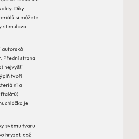
ality. Díky
teriálů si můžete
y stimuloval
í autorská
t. Přední strana
) nejvyšší
ýplň tvoří
teriální a
ftalátů)
muchláčka je
ky svému tvaru
o hryzat, což