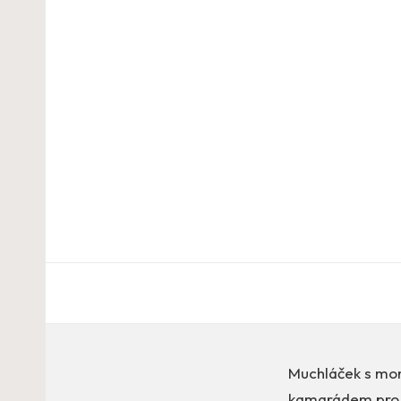
Muchláček s mo
kamarádem pro v