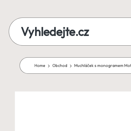
Skip
to
Vyhledejte.cz
content
zájezdy,
recenze,
produkty
Home
Obchod
Muchláček s monogramem Motiv
i
půjčky
na
jednom
místě