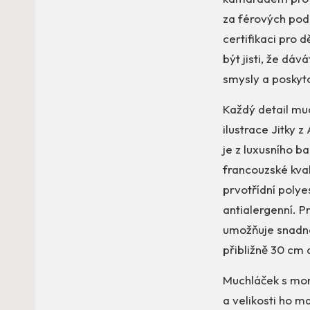
za férových podm
certifikaci pro d
být jisti, že dá
smysly a poskyt
Každý detail mu
ilustrace Jitky 
je z luxusního 
francouzské kval
prvotřídní polye
antialergenní. P
umožňuje snadné
přibližně 30 cm 
Muchláček s mon
a velikosti ho m