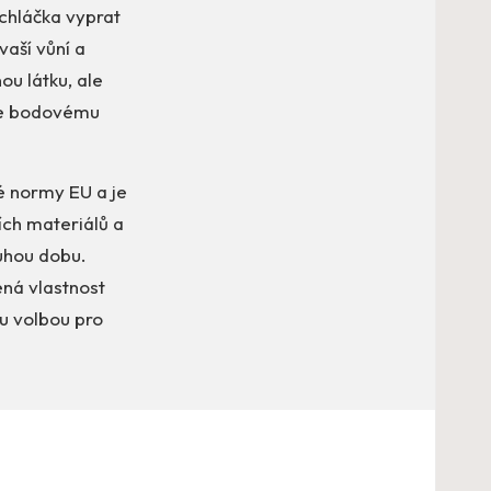
chláčka vyprat
vaší vůní a
ou látku, ale
jte bodovému
 normy EU a je
ích materiálů a
uhou dobu.
ená vlastnost
u volbou pro