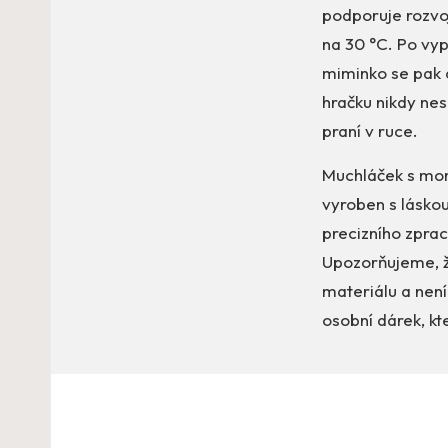
podporuje rozvo
na 30 °C. Po vyp
miminko se pak cí
hračku nikdy ne
praní v ruce.
Muchláček s mo
vyroben s láskou
precizního zpra
Upozorňujeme, ž
materiálu a nen
osobní dárek, kt