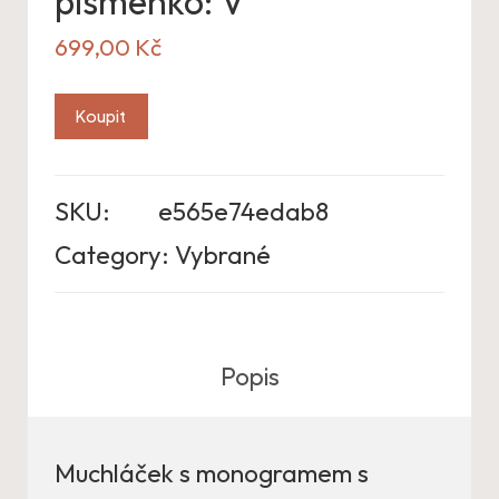
písmenko: V
699,00
Kč
Koupit
SKU:
e565e74edab8
Category:
Vybrané
Popis
Muchláček s monogramem s