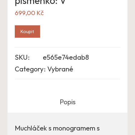
písmenko: V
699,00
Kč
Koupit
SKU:
e565e74edab8
Category:
Vybrané
Popis
Muchláček s monogramem s