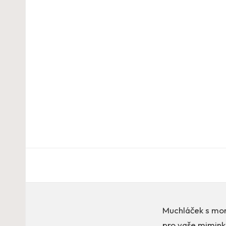
Muchláček s mo
pro vaše mimink