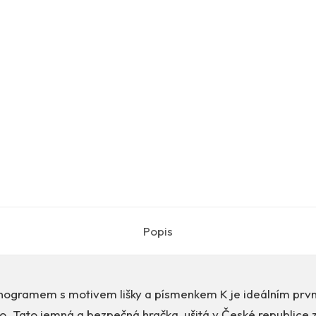
Popis
nogramem s motivem lišky a písmenkem K je ideálním pr
o. Tato jemná a bezpečná hračka, ušitá v České republice 