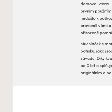
domova, kterou s
prvním použitím
nedošlo k poškoz
provoněl vámi a 
přirozeně pomačk
Muchláček s mon
potisku, jako js
závadu. Díky kva
od 0 let a splňu
originálním a be