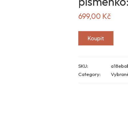
písmenko:
699,00
Kč
Koupit
SKU:
a18eba
Category:
Vybran