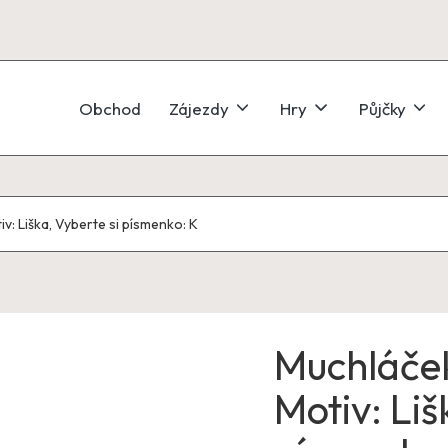
Obchod
Zájezdy
Hry
Půjčky
 Liška, Vyberte si písmenko: K
Muchláče
Motiv: Liš