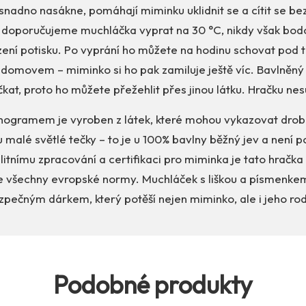
nadno nasákne, pomáhají miminku uklidnit se a cítit se b
 doporučujeme muchláčka vyprat na 30 °C, nikdy však bodo
ení potisku. Po vyprání ho můžete na hodinu schovat pod t
domovem – miminko si ho pak zamiluje ještě víc. Bavlněný
at, proto ho můžete přežehlit přes jinou látku. Hračku nesu
ogramem je vyroben z látek, které mohou vykazovat drob
ou malé světlé tečky – to je u 100% bavlny běžný jev a není
litnímu zpracování a certifikaci pro miminka je tato hračka
je všechny evropské normy. Muchláček s liškou a písmenkem
zpečným dárkem, který potěší nejen miminko, ale i jeho rod
Podobné produkty