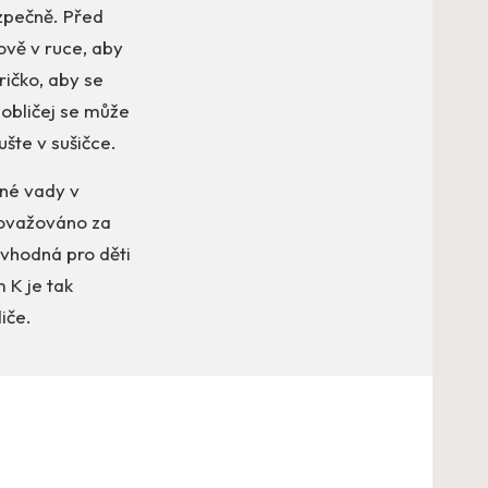
ezpečně. Před
vě v ruce, aby
ričko, aby se
 obličej se může
šte v sušičce.
né vady v
 považováno za
 vhodná pro děti
 K je tak
iče.