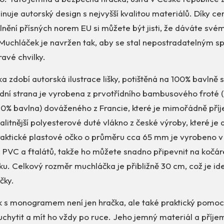
uje autorský design s nejvyšší kvalitou materiálů. Díky cert
lnění přísných norem EU si můžete být jisti, že dáváte své
. Muchláček je navržen tak, aby se stal nepostradatelným 
ravé chvilky.
a zdobí autorská ilustrace lišky, potištěná na 100% bavlně 
řední strana je vyrobena z prvotřídního bambusového froté
20% bavlna) dováženého z Francie, které je mimořádně pří
alitnější polyesterové duté vlákno z české výroby, které je a
Praktické plastové očko o průměru cca 65 mm je vyrobeno v
PVC a ftalátů, takže ho můžete snadno připevnit na kočár
. Celkový rozměr muchláčka je přibližně 30 cm, což je ideá
čky.
 s monogramem není jen hračka, ale také praktický pomocn
chytit a mít ho vždy po ruce. Jeho jemný materiál a příj