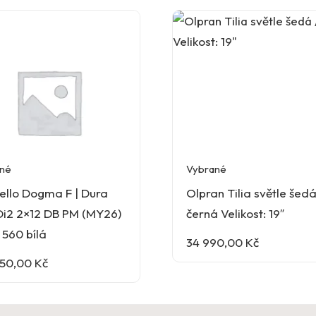
né
Vybrané
ello Dogma F | Dura
Olpran Tilia světle šedá
Di2 2×12 DB PM (MY26)
černá Velikost: 19″
560 bílá
34 990,00
Kč
750,00
Kč