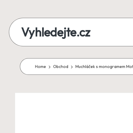
Skip
to
Vyhledejte.cz
content
zájezdy,
recenze,
produkty
Home
Obchod
Muchláček s monogramem Motiv:
i
půjčky
na
jednom
místě