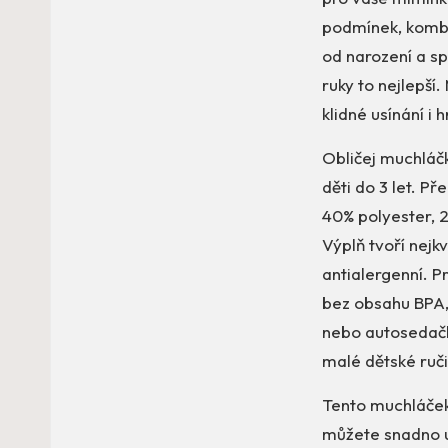
podmínek, kombin
od narození a sp
ruky to nejlepší
klidné usínání i h
Obličej muchláčk
děti do 3 let. P
40% polyester, 
Výplň tvoří nejkv
antialergenní. 
bez obsahu BPA, 
nebo autosedačku
malé dětské ruči
Tento muchláček
můžete snadno u