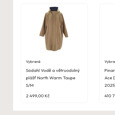
Vybrané
Vybra
Södahl Vodě a větruodolný
Pinar
plášť North Warm Taupe
Ace 
S/M
2025 
2 499,00
Kč
410 