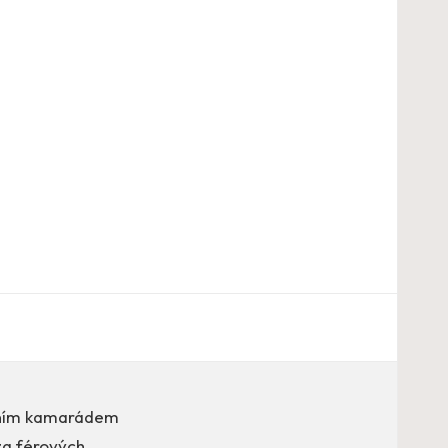
vním kamarádem
za férových