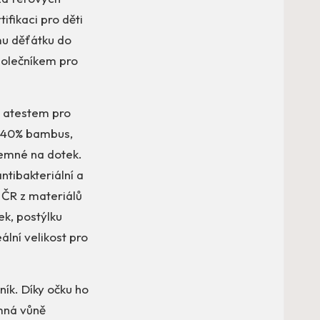
ifikaci pro děti
mu děťátku do
společníkem pro
s atestem pro
 (40% bambus,
jemné na dotek.
ntibakteriální a
 ČR z materiálů
ek, postýlku
lní velikost pro
ík. Díky očku ho
emná vůně