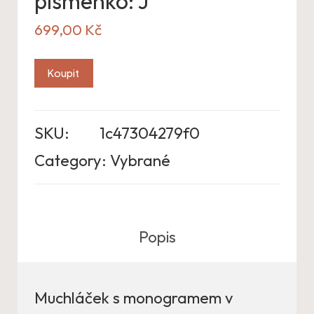
písmenko: J
699,00
Kč
Koupit
SKU:
1c47304279f0
Category:
Vybrané
Popis
Muchláček s monogramem v