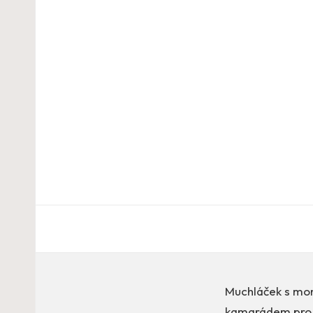
Muchláček s mo
kamarádem pro v