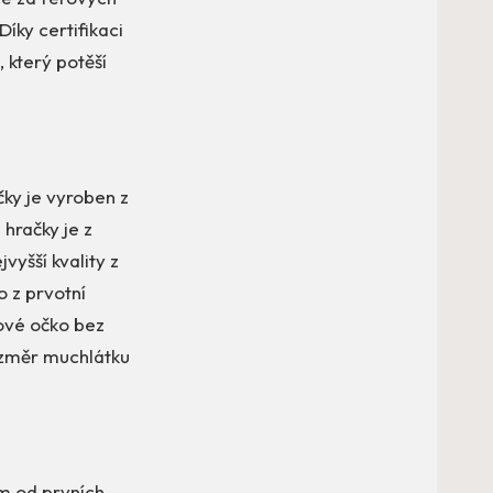
íky certifikaci
 který potěší
ky je vyroben z
 hračky je z
yšší kvality z
o z prvotní
tové očko bez
Rozměr muchlátku
m od prvních