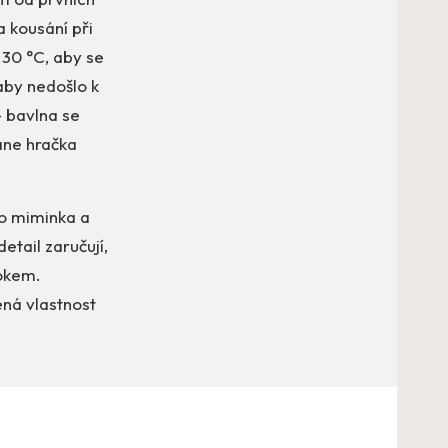
 kousání při
30 °C, aby se
aby nedošlo k
– bavlna se
ane hračka
ro miminka a
etail zaručují,
rokem.
ená vlastnost