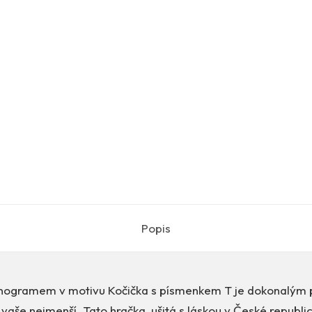
Popis
nogramem v motivu Kočička s písmenkem T je dokonalým 
aše nejmenší. Tato hračka, ušitá s láskou v České republi