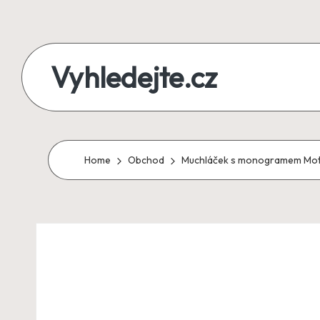
Skip
to
Vyhledejte.cz
content
zájezdy,
recenze,
produkty
Home
Obchod
Muchláček s monogramem Motiv
i
půjčky
na
jednom
místě