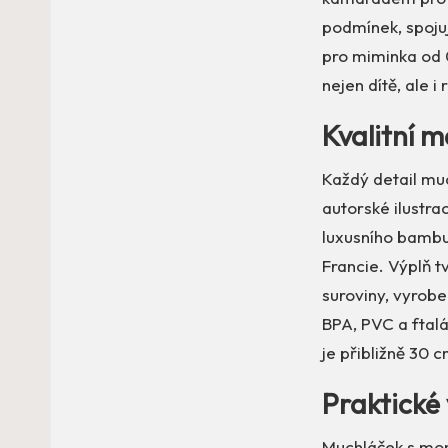
podmínek, spojuj
pro miminka od 
nejen dítě, ale i 
Kvalitní m
Každý detail mu
autorské ilustra
luxusního bambu
Francie. Výplň t
suroviny, vyrobe
BPA, PVC a ftalá
je přibližně 30
Praktické
Muchláček s mo