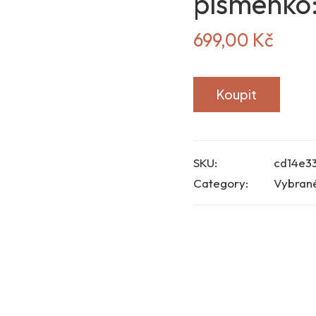
písmenko:
699,00
Kč
Koupit
SKU:
cd14e3
Category:
Vybran