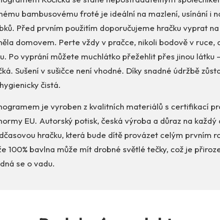
nému bambusovému froté je ideální na mazlení, usínání i na
bků. Před prvním použitím doporučujeme hračku vyprat na 
něla domovem. Perte vždy v pračce, nikoli bodově v ruce, 
u. Po vyprání můžete muchlátko přežehlit přes jinou látku 
ká. Sušení v sušičce není vhodné. Díky snadné údržbě zůst
hygienicky čistá.
ogramem je vyroben z kvalitních materiálů s certifikací p
normy EU. Autorský potisk, česká výroba a důraz na každý d
adčasovou hračku, která bude dítě provázet celým prvním 
e 100% bavlna může mít drobné světlé tečky, což je přiroz
edná se o vadu.