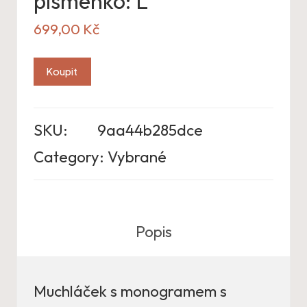
písmenko: L
699,00
Kč
Koupit
SKU:
9aa44b285dce
Category:
Vybrané
Popis
Muchláček s monogramem s