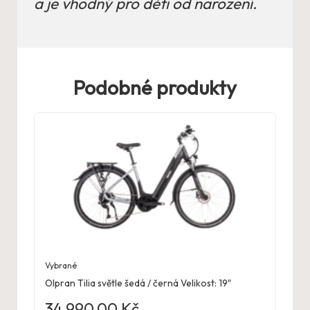
a je vhodný pro děti od narození.
Podobné produkty
Vybrané
Olpran Tilia světle šedá / černá Velikost: 19″
34 990,00
Kč