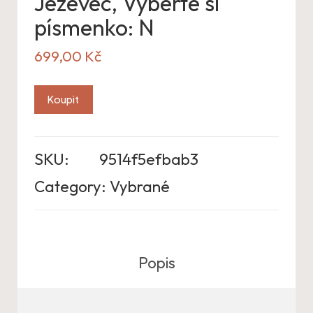
Jezevec, Vyberte si
písmenko: N
699,00
Kč
Koupit
SKU:
9514f5efbab3
Category:
Vybrané
Popis