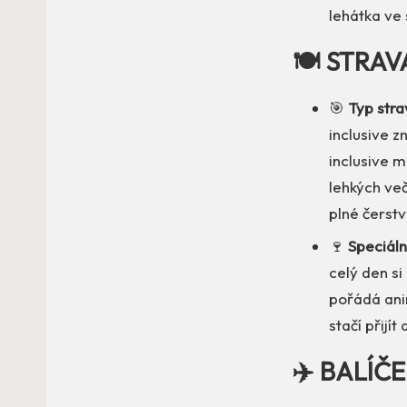
lehátka ve 
🍽️ STRAV
🎯
Typ strav
inclusive z
inclusive m
lehkých več
plné čerstv
🍷
Speciáln
celý den si
pořádá ani
stačí přijít 
✈️ BALÍČ