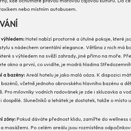
árny, kde ochutnáte pravou mátovou čajovou kulturu. Do c
taxíkem nebo místním autobusem.
VÁNÍ
s výhledem:
Hotel nabízí prostorné a útulné pokoje, které js
tylu s nádechem orientální elegance. Většina z nich má b
které s výhledem na svěží zahrady, jiné přímo na moře. Před
te okno a první, co uvidíte, je modrá hladina Středozemní
í a bazény:
Areál hotelu je jako malá oáza. K dispozici mát
 bazénů, včetně jednoho obrovského hlavního bazénu a dě
ě. Pro milovníky vodních radovánek je zde i skluzavka a vod
 i dospělé. Slunečníků a lehátek je dostatek, takže o místo
í zóny:
Pokud dáváte přednost klidu, zamířte do wellness 
masážemi. Po celém areálu jsou rozmístěna odpočinková