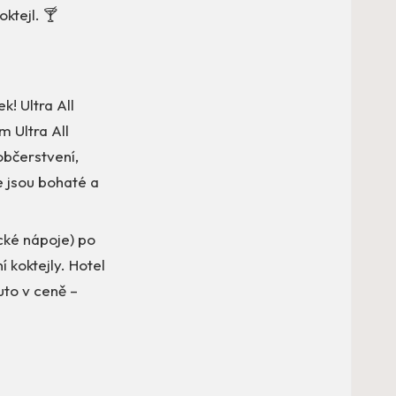
ktejl. 🍸
k! Ultra All
m Ultra All
občerstvení,
e jsou bohaté a
cké nápoje) po
í koktejly. Hotel
uto v ceně –