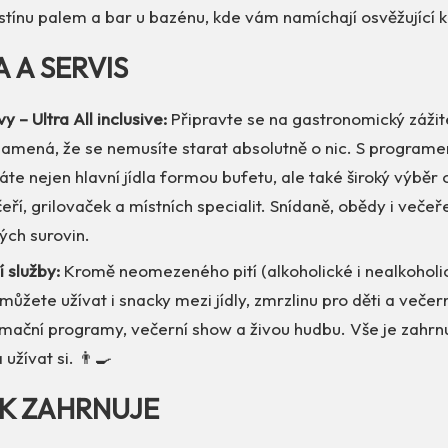
stínu palem a bar u bazénu, kde vám namíchají osvěžující ko
A A SERVIS
y – Ultra All inclusive:
Připravte se na gastronomický zážite
namená, že se nemusíte starat absolutně o nic. S programe
áte nejen hlavní jídla formou bufetu, ale také široký výběr 
eří, grilovaček a místních specialit. Snídaně, obědy i večeř
ých surovin.
í služby:
Kromě neomezeného pití (alkoholické i nealkoholi
 můžete užívat i snacky mezi jídly, zmrzlinu pro děti a večern
mační programy, večerní show a živou hudbu. Vše je zahrn
a užívat si. 👨‍🍳
EK ZAHRNUJE