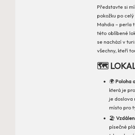
Představte si mís
pokožku po celý 
Mahdia – perla t
této oblíbené lo
se nachází v tur
všechny, kteří t
🗺️ LOKA
🌍
Poloha a
která je p
je doslova 
místo pro t
🏖️
Vzdáleno
písečné pl