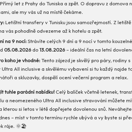
Přímý let z Prahy do Tuniska a zpět. O dopravu z domova na
sami, ale my vás už na místě čekáme.
y:
Letištní transfery v Tunisku jsou samozřejmostí. Z letišt
ha vás pohodlně odvezeme až k hotelu a zpět.
í na 9 nocí:
Strávíte celých 9 dní a 9 nocí v tomto kouzeln
od
05.08.2026
do
13.08.2026
– ideální čas na letní dovolen
ro koho je vhodné:
Tento zájezd je skvělý pro páry, rodiny s
y Ultra All inclusive a skvělému vybavení si tu každý najde t
átoři a skluzavky, dospělí ocení večerní program a relax.
ít tuhle parádní nabídku!
Celý balíček včetně letenek, transf
lu a neomezeného Ultra All inclusive stravování můžete mí
za kterou si letos v létě dopřejete dovolenou snů. Neváhejte
 dnes – míst v tomto termínu rychle ubývá a vy byste si přec
k ráje. 🌞🏖️