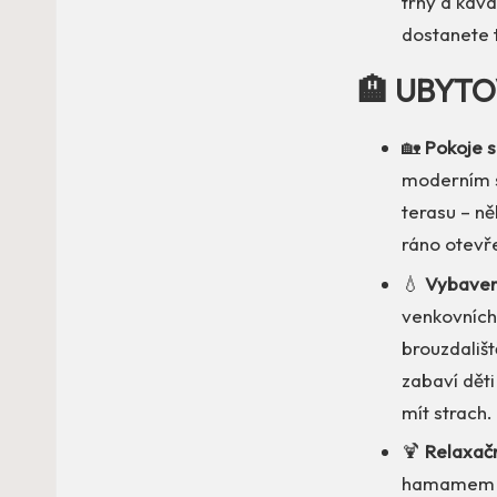
trhy a kav
dostanete 
🏨 UBYTO
🏡
Pokoje 
moderním s
terasu – ně
ráno otevře
💧
Vybaven
venkovních
brouzdališt
zabaví děti
mít strach.
🍹
Relaxačn
hamamem a 