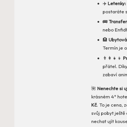
✈️
Letenky:
postaráte 
🚌
Transfer
nebo Enfid
🏨
Ubytován
Termín je 
👨‍👩‍👧‍👦
P
přátel. Dík
zabaví anim
🌺
Nenechte si uj
krásném 4* hote
Kč
. To je cena, 
svůj pobyt ještě
nechat ujít kouse