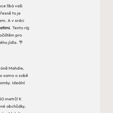
nce líbá vaši
řesně to je
em. A v srdci
atimi
. Tento ráj
točištěm pro
ho jídla. 🌴
 zóně Mahdie,
to samo o sobě
omky. Ideální
150 metrů! K
bné obchůdky,