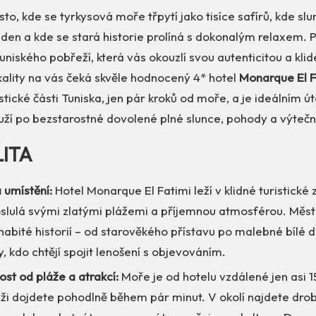
to, kde se tyrkysová moře třpytí jako tisíce safírů, kde slu
den a kde se stará historie prolíná s dokonalým relaxem. P
uniského pobřeží, která vás okouzlí svou autenticitou a klid
kality na vás čeká skvěle hodnocený 4* hotel
Monarque El F
istické části Tuniska, jen pár kroků od moře, a je ideálním ú
ouží po bezstarostné dovolené plné slunce, pohody a výtečné
LITA
 umístění:
Hotel Monarque El Fatimi leží v klidné turistické
roslulá svými zlatými plážemi a příjemnou atmosférou. Měs
nabité historií – od starověkého přístavu po malebné bílé d
y, kdo chtějí spojit lenošení s objevováním.
st od pláže a atrakcí:
Moře je od hotelu vzdálené jen asi 
áži dojdete pohodlně během pár minut. V okolí najdete dro