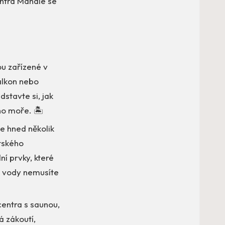
entra Mahdie se
ou zařízené v
alkon nebo
stavte si, jak
ho moře. 🏝️
e hned několik
tského
ní prvky, které
 u vody nemusíte
centra s saunou,
 zákoutí,