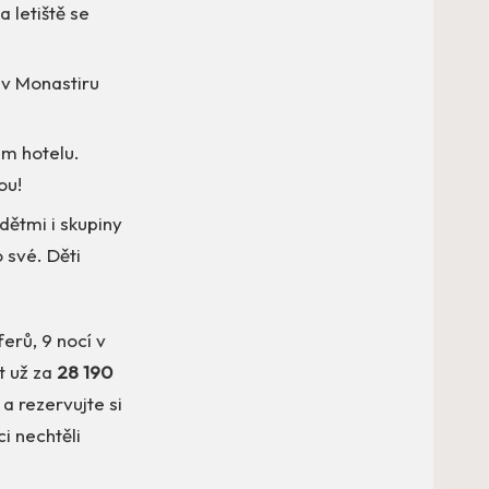
 letiště se
ě v Monastiru
ém hotelu.
ou!
 dětmi i skupiny
o své. Děti
erů, 9 nocí v
t už za
28 190
 a rezervujte si
i nechtěli