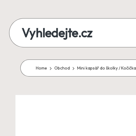
Skip
to
Vyhledejte.cz
content
zájezdy,
recenze,
produkty
Home
Obchod
Mini kapsář do školky / Kočičk
i
půjčky
na
jednom
místě