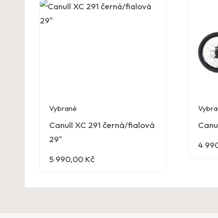
Vybrané
Vybra
Canull XC 291 černá/fialová
Canu
29″
4 99
5 990,00
Kč