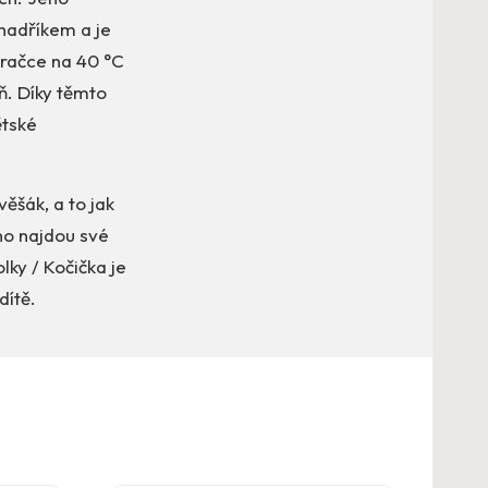
hadříkem a je
pračce na 40 °C
ň. Díky těmto
ětské
šák, a to jak
no najdou své
lky / Kočička je
dítě.