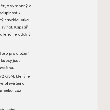
izér je vyrobený v
eduplnost k
rý navrhla Jitka
 zvířat. Kapsář
ateriál je odolný
toru pro uložení
 kapsy jsou
svačinu.
72 GSM, který je
é otevírání a
amínko, což
ích. Jeho