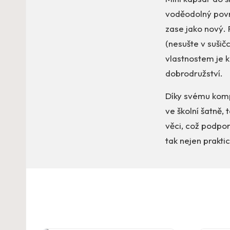
voděodolný povr
zase jako nový. 
(nesušte v sušič
vlastnostem je k
dobrodružství.
Díky svému komp
ve školní šatně,
věci, což podpor
tak nejen prakti