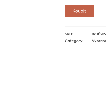
Koupit
SKU:
a81f5e
Category:
Vybran