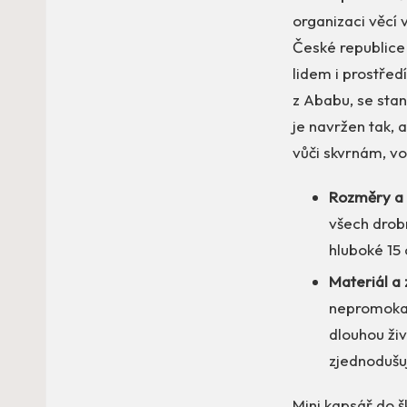
organizaci věcí v
České republice 
lidem i prostřed
z Ababu, se stan
je navržen tak, 
vůči skvrnám, vo
Rozměry a 
všech drob
hluboké 15
Materiál a 
nepromokav
dlouhou ži
zjednodušuj
Mini kapsář do š