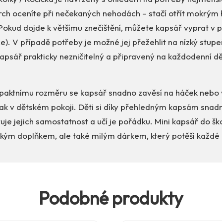
ch oceníte při nečekaných nehodách – stačí otřít mokrým 
Pokud dojde k většímu znečištění, můžete kapsář vyprat v 
ce). V případě potřeby je možné jej přežehlit na nízký stupe
apsář prakticky nezničitelný a připravený na každodenní d
aktnímu rozměru se kapsář snadno zavěsí na háček nebo vě
 tak v dětském pokoji. Děti si díky přehledným kapsám snad
uje jejich samostatnost a učí je pořádku. Mini kapsář do ško
ckým doplňkem, ale také milým dárkem, který potěší každé 
Podobné produkty