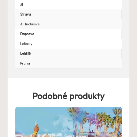
31
Strava
All Inclusive
Doprava
Letecky
Letiště
Praha
Podobné produkty