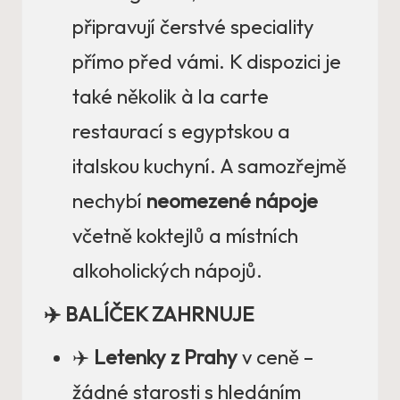
připravují čerstvé speciality
přímo před vámi. K dispozici je
také několik à la carte
restaurací s egyptskou a
italskou kuchyní. A samozřejmě
nechybí
neomezené nápoje
včetně koktejlů a místních
alkoholických nápojů.
✈️ BALÍČEK ZAHRNUJE
✈️
Letenky z Prahy
v ceně –
žádné starosti s hledáním