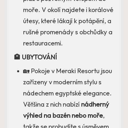
moře. V okolí najdete i korálové
útesy, které lákají k potápění, a
rušné promenády s obchůdky a
restauracemi.
🏨 UBYTOVÁNÍ
🏡 Pokoje v Meraki Resortu jsou
zařízeny v moderním stylu s
nádechem egyptské elegance.
Většina z nich nabízí
nádherný
výhled na bazén nebo moře
,
takže se probudíte s úsměvem