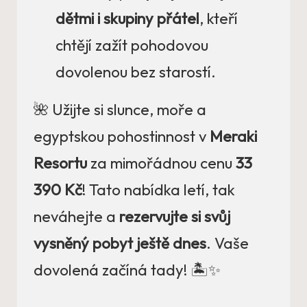
dětmi i skupiny přátel
, kteří
chtějí zažít pohodovou
dovolenou bez starostí.
🌺 Užijte si slunce, moře a
egyptskou pohostinnost v
Meraki
Resortu
za mimořádnou cenu
33
390 Kč
! Tato nabídka letí, tak
neváhejte a
rezervujte si svůj
vysněný pobyt ještě dnes
. Vaše
dovolená začíná tady! 🏝️✨