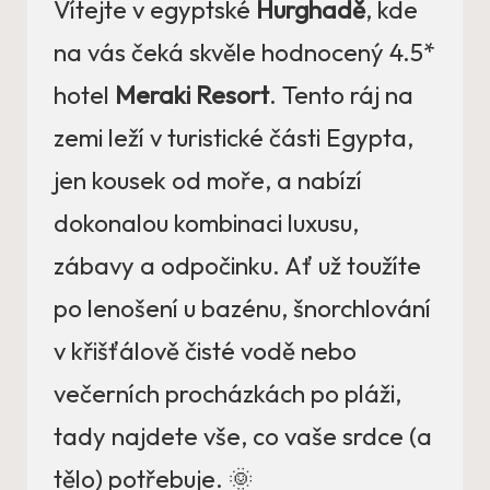
Vítejte v egyptské
Hurghadě
, kde
na vás čeká skvěle hodnocený 4.5*
hotel
Meraki Resort
. Tento ráj na
zemi leží v turistické části Egypta,
jen kousek od moře, a nabízí
dokonalou kombinaci luxusu,
zábavy a odpočinku. Ať už toužíte
po lenošení u bazénu, šnorchlování
v křišťálově čisté vodě nebo
večerních procházkách po pláži,
tady najdete vše, co vaše srdce (a
tělo) potřebuje. 🌞