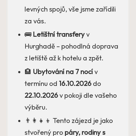
levných spojů, vše jsme zařídili
za vás.
🚌
Letištní transfery
v
Hurghadě – pohodlná doprava
z letiště až k hotelu a zpět.
🏨
Ubytování na 7 nocí
v
termínu od
16.10.2026
do
22.10.2026
v pokoji dle vašeho
výběru.
👨‍👩‍👧‍👦 Tento zájezd je jako
stvořený pro
páry, rodiny s