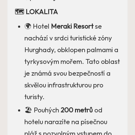
🗺️ LOKALITA
🌍 Hotel
Meraki Resort
se
nachází v srdci turistické zóny
Hurghady, obklopen palmami a
tyrkysovým mořem. Tato oblast
je známá svou bezpečností a
skvělou infrastrukturou pro
turisty.
🏖️ Pouhých
200 metrů
od
hotelu narazíte na písečnou
pláž s pozvolným vstupem do