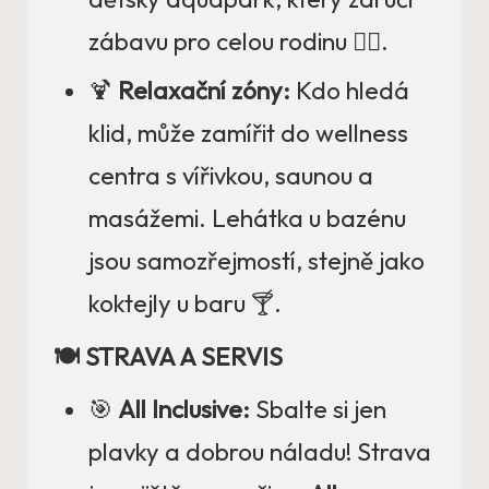
zábavu pro celou rodinu 🤽‍♂️.
🍹
Relaxační zóny:
Kdo hledá
klid, může zamířit do wellness
centra s vířivkou, saunou a
masážemi. Lehátka u bazénu
jsou samozřejmostí, stejně jako
koktejly u baru 🍸.
🍽️ STRAVA A SERVIS
🎯
All Inclusive:
Sbalte si jen
plavky a dobrou náladu! Strava