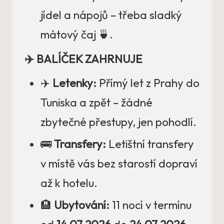
jídel a nápojů – třeba sladký
mátový čaj 🍵.
✈️ BALÍČEK ZAHRNUJE
✈️
Letenky:
Přímý let z Prahy do
Tuniska a zpět – žádné
zbytečné přestupy, jen pohodlí.
🚌
Transfery:
Letištní transfery
v místě vás bez starostí dopraví
až k hotelu.
🏨
Ubytování:
11 nocí v termínu