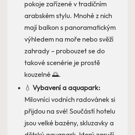
pokoje zařízené v tradičním
arabském stylu. Mnohé z nich
mají balkon s panoramatickým
výhledem na moře nebo svěží
zahrady – probouzet se do
takové scenérie je prostě
kouzelné 🌅.
💧
Vybavení a aquapark:
Milovníci vodních radovánek si
přijdou na své! Součástí hotelu
jsou velké bazény, skluzavky a
dětský aquapark, který zaručí