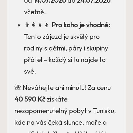
od
14.07.2026
do
24.07.2026
včetně.
👨‍👩‍👧‍👦
Pro koho je vhodné:
Tento zájezd je skvělý pro
rodiny s dětmi, páry i skupiny
přátel – každý si tu najde to
své.
🌺 Neváhejte ani minutu! Za cenu
40 590 Kč
získáte
nezapomenutelný pobyt v Tunisku,
kde na vás čeká slunce, moře a