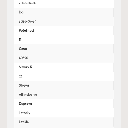
2026-07-14
Do
2026-07-24
Počet nocí
11
Cena
40590
Sleva v %
32
Strava
All Inclusive
Doprava
Letecky
Letiště