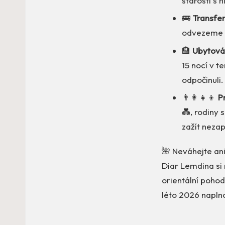
starosti s
🚌
Transfer
odvezeme a
🏨
Ubytován
15 nocí v t
odpočinuli.
👨‍👩‍👧‍👦
P
💑, rodiny 
zažít neza
🌺 Neváhejte an
Diar Lemdina si
orientální pohod
léto 2026 napln