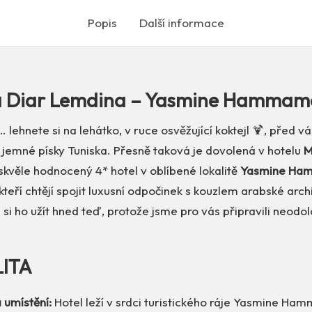
Popis
Další informace
a Diar Lemdina – Yasmine Hammame
… lehnete si na lehátko, v ruce osvěžující koktejl 🍹, před 
 jemné písky Tuniska. Přesně taková je dovolená v hotelu
M
 skvěle hodnocený 4* hotel v oblíbené lokalitě
Yasmine Ha
kteří chtějí spojit luxusní odpočinek s kouzlem arabské arch
 si ho užít hned teď, protože jsme pro vás připravili neodo
LITA
 umístění:
Hotel leží v srdci turistického ráje Yasmine Ha