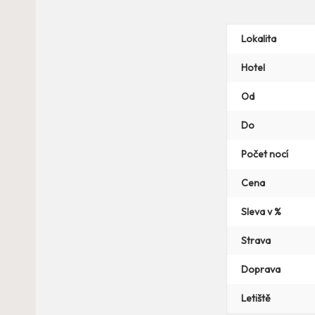
Lokalita
Hotel
Od
Do
Počet nocí
Cena
Sleva v %
Strava
Doprava
Letiště