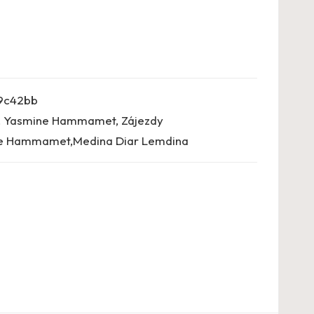
9c42bb
,
Yasmine Hammamet
,
Zájezdy
e Hammamet,Medina Diar Lemdina