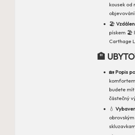
kousek od 
objevování
🏖️
Vzdáleno
pískem 🏖️
Carthage L
🏨 UBYTO
🏡
Popis po
komfortem. 
budete mít
částečný v
💧
Vybaven
obrovským 
skluzavkami