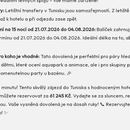
 hledáním levných spojů – vše máme zařízené!
y:
Letištní transfery v Tunisku jsou samozřejmostí. Z letišt
ž k hotelu a při odjezdu zase zpět.
í na 15 nocí od 21.07.2026 do 04.08.2026:
Balíček zahrnu
ermínu od 21.07.2026 do 04.08.2026. Ideální délka na to, a
ro koho je vhodné:
Tato dovolená je perfektní pro páry hled
s dětmi, které ocení aquapark a animace, ale i pro skupiny přá
pomenutelnou party u bazénu. 🎉
i minutu! Tento skvělý zájezd do Tuniska s hodnoceným ho
 můžete rezervovat za
61 245 Kč
. Vydejte se za sluncem, r
ou. Vaše vysněná dovolená je na dosah ruky! 📞 Rezervujte n
o! ✨