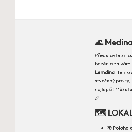
🌊 Medin
Představte si to
bazén a za vámi
Lemdina
! Tento
stvořený pro ty, 
nejlepší? Můžete
🎉
🗺️ LOKA
🌍
Poloha a