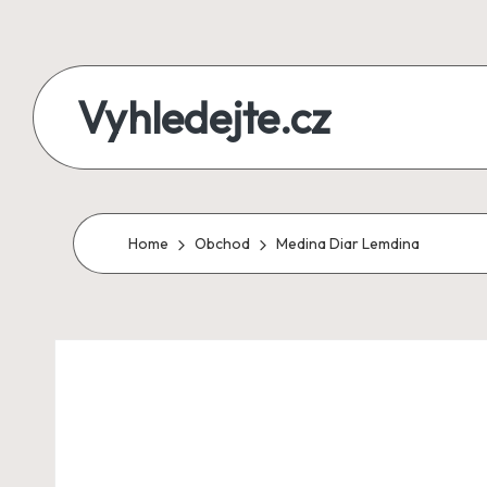
Skip
to
Vyhledejte.cz
content
zájezdy,
recenze,
produkty
Home
Obchod
Medina Diar Lemdina
i
půjčky
na
jednom
místě