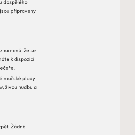
 u dospělého
jsou připraveny
ž znamená, že se
máte k dispozici
večeře.
tvé mořské plody
ow, živou hudbu a
zpět. Žádné