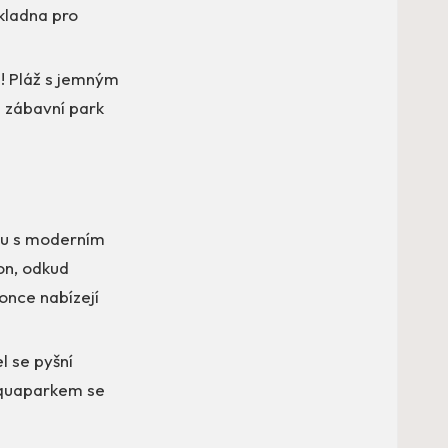
kladna pro
u! Pláž s jemným
é zábavní park
ylu s moderním
on, odkud
once nabízejí
l se pyšní
aquaparkem se