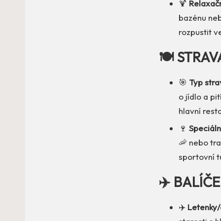
🍹
Relaxačn
bazénu neb
rozpustit ve
🍽️ STRAV
🎯
Typ strav
o jídlo a p
hlavní res
🍷
Speciáln
🦐 nebo tra
sportovní tu
✈️ BALÍČ
✈️
Letenky/