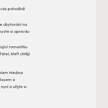
ě vás pohodlně
je ubytování na
byste si opravdu
ající romantiku
tel, kteří chtějí
telem Medina
elaxem a
yní a užijte si