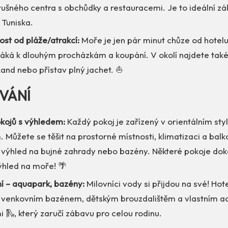
rušného centra s obchůdky a restauracemi. Je to ideální zá
 Tuniska.
st od pláže/atrakcí:
Moře je jen pár minut chůze od hotel
 láká k dlouhým procházkám a koupání. V okolí najdete tak
and nebo přístav plný jachet. ⛵
VÁNÍ
kojů s výhledem:
Každý pokoj je zařízený v orientálním st
Můžete se těšit na prostorné místnosti, klimatizaci a balk
 výhled na bujné zahrady nebo bazény. Některé pokoje dok
ýhled na moře! 🌴
í – aquapark, bazény:
Milovníci vody si přijdou na své! Hote
venkovním bazénem, dětským brouzdalištěm a vlastním 
 🛝, který zaručí zábavu pro celou rodinu.