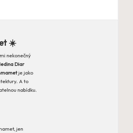
t ☀️
vámi nekonečný
edina Diar
mmamet
je jako
itektury. A to
latelnou nabídku.
mmamet, jen