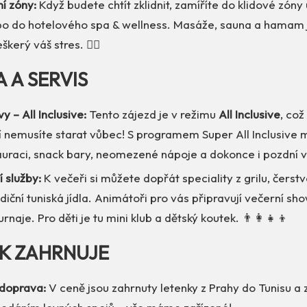
í zóny:
Když budete chtít zklidnit, zamíříte do klidové zóny
o do hotelového spa & wellness. Masáže, sauna a hamam 
škerý váš stres. 🧖‍♀️
A A SERVIS
y – All Inclusive:
Tento zájezd je v režimu
All Inclusive
, co
ití nemusíte starat vůbec! S programem Super All Inclusive 
tauraci, snack bary, neomezené nápoje a dokonce i pozdní 
í služby:
K večeři si můžete dopřát speciality z grilu, čers
diční tuniská jídla. Animátoři pro vás připravují večerní sh
rnaje. Pro děti je tu mini klub a dětský koutek. 👨‍👩‍👧‍👦
EK ZAHRNUJE
doprava:
V ceně jsou zahrnuty letenky z Prahy do Tunisu a 