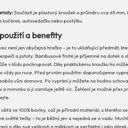
etaily:
Součástí je plastový kroužek o průměru cca 65 mm, 
na kočárek, autosedačku nebo postýlku.
použití a benefity
c není jen obyčejná hračka – je to uklidňující předmět, kt
ezpečí a jistoty. Bambusové froté je příjemné na dotek a sk
může v klidu pochrupovat. Díky praktickému kroužku ho můž
 ho vždy po ruce. Před prvním použitím doporučujeme vypra
sobila vůni domova. Po vyprání ji můžete na hodinu schova
 a miminko si ji zamiluje ještě víc. Žehlení je možné přes ji
ejte.
e ušitá ze 100% bavlny, což je přírodní materiál, u kterého 
é světlé tečky – to je běžný jev a nejedná se o vadu. Much
zení a díky své velikosti a měkkosti je perfektní i jako dár