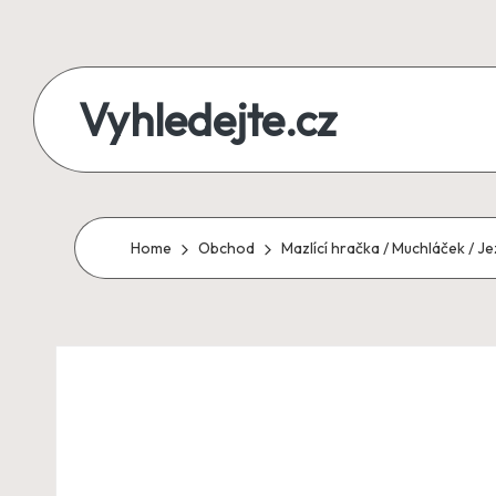
Skip
to
Vyhledejte.cz
content
zájezdy,
recenze,
produkty
Home
Obchod
Mazlící hračka / Muchláček / J
i
půjčky
na
jednom
místě