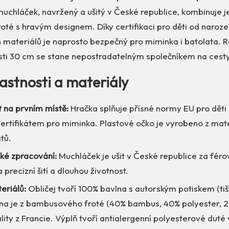
muchláček, navržený a ušitý v České republice, kombinuje 
é s hravým designem. Díky certifikaci pro děti od narozen
h materiálů je naprosto bezpečný pro miminka i batolata. 
sti 30 cm se stane nepostradatelným společníkem na cesty 
lastnosti a materiály
 na prvním místě:
Hračka splňuje přísné normy EU pro děti 
certifikátem pro miminka. Plastové očko je vyrobeno z mat
tů.
ské zpracování:
Muchláček je ušit v České republice za fér
precizní šití a dlouhou životnost.
eriálů:
Obličej tvoří 100% bavlna s autorským potiskem (tiš
ana je z bambusového froté (40% bambus, 40% polyester, 
ality z Francie. Výplň tvoří antialergenní polyesterové duté