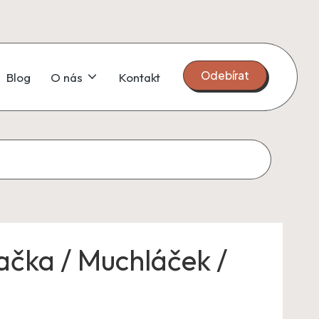
Odebírat
Blog
O nás
Kontakt
račka / Muchláček /