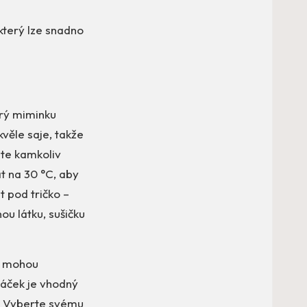
který lze snadno
erý miminku
věle saje, takže
ete kamkoliv
t na 30 °C, aby
t pod tričko –
nou látku, sušičku
se mohou
láček je vhodný
ek. Vyberte svému