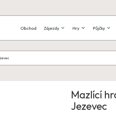
Obchod
Zájezdy
Hry
Půjčky
ezevec
Mazlící h
Jezevec