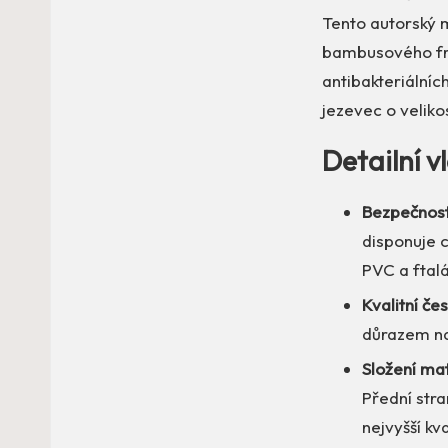
Tento autorský 
bambusového frot
antibakteriálníc
jezevec o veliko
Detailní v
Bezpečnost
disponuje 
PVC a ftalá
Kvalitní če
důrazem na 
Složení mat
Přední str
nejvyšší kv