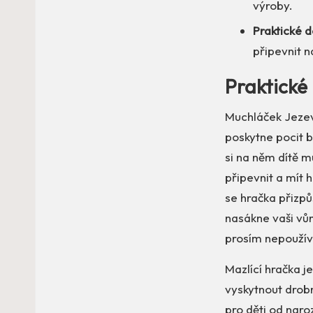
výroby.
Praktické d
připevnit 
Praktické 
Muchláček Jezeve
poskytne pocit b
si na něm dítě 
připevnit a mít
se hračka přizpů
nasákne vaši vůni
prosím nepoužív
Mazlící hračka j
vyskytnout drobn
pro děti od naro