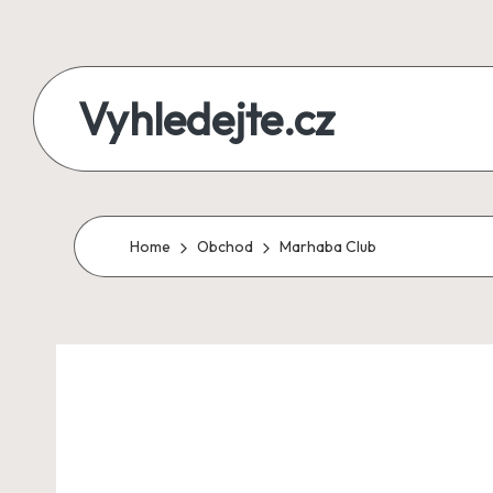
Skip
to
Vyhledejte.cz
content
zájezdy,
recenze,
produkty
Home
Obchod
Marhaba Club
i
půjčky
na
jednom
místě