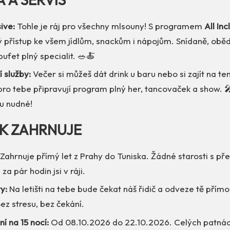
sive:
Tohle je ráj pro všechny mlsouny! S programem
All Inc
přístup ke všem jídlům, snackům i nápojům. Snídaně, oběd
ufet plný specialit. 🥗🍝
í služby:
Večer si můžeš dát drink u baru nebo si zajít na te
ro tebe připravují program plný her, tancovaček a show. 
ou nudné!
EK ZAHRNUJE
Zahrnuje přímý let z Prahy do Tuniska. Žádné starosti s pře
za pár hodin jsi v ráji.
y:
Na letišti na tebe bude čekat náš řidič a odveze tě přímo 
Bez stresu, bez čekání.
í na 15 nocí:
Od 08.10.2026 do 22.10.2026. Celých patnáct