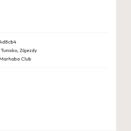
4d8cb4
,
Tunisko
,
Zájezdy
,Marhaba Club