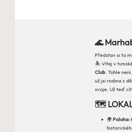
🌊 Marhab
Představ si to m
🏝️ Vítej v tunis
Club
. Tohle není
už jsi rodina s 
svoje. Už teď cít
🗺️ LOKA
🌍
Poloha:
historickéh