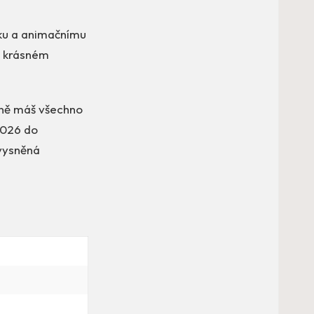
rku a animačnímu
 v krásném
eně máš všechno
.2026 do
 vysněná