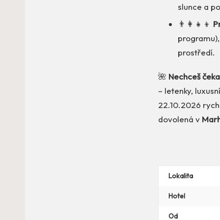
slunce a p
👨‍👩‍👧‍👦
P
programu), 
prostředí.
🌺
Nechceš čeka
– letenky, luxus
22.10.2026 rychle
dovolená v
Marh
Lokalita
Hotel
Od