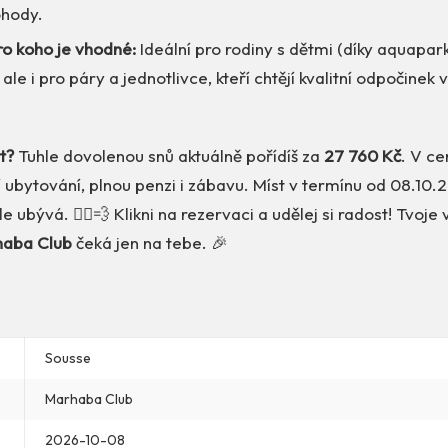
ohody.
ro koho je vhodné:
Ideální pro rodiny s dětmi (díky aquapa
ale i pro páry a jednotlivce, kteří chtějí kvalitní odpočinek
t?
Tuhle dovolenou snů aktuálně pořídíš za
27 760 Kč
. V c
ní ubytování, plnou penzi i zábavu. Míst v termínu od 08.10
 ubývá. 🏃‍♂️💨 Klikni na rezervaci a udělej si radost! Tvoje
aba Club
čeká jen na tebe. 🎉
Sousse
Marhaba Club
2026-10-08