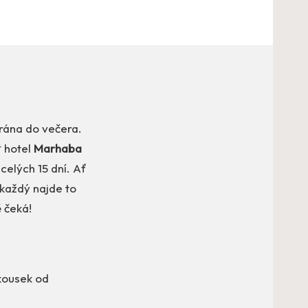
 rána do večera.
* hotel
Marhaba
celých 15 dní. Ať
 každý najde to
ě čeká!
 kousek od