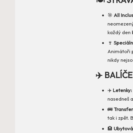
🎯
All Inclu
neomezený 
každý den b
🍷
Speciáln
Animátoři p
nikdy nejs
✈️ BALÍČ
✈️
Letenky:
nasedneš a 
🚌
Transfer
tak i zpět. 
🏨
Ubytován