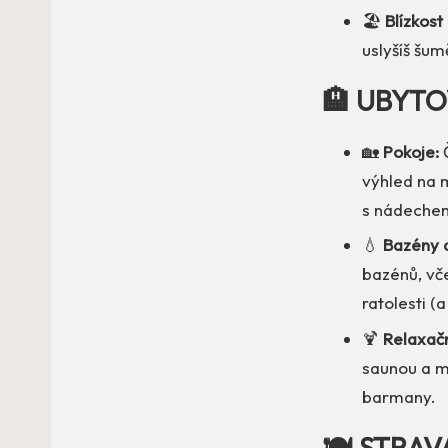
🏖️
Blízkost
uslyšíš šum
🏨 UBYTO
🏡
Pokoje:
Č
výhled na 
s nádechem
💧
Bazény 
bazénů, vče
ratolesti (
🍹
Relaxačn
saunou a ma
barmany.
🍽️ STRAV