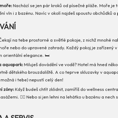
 moře:
Nachází se jen pár kroků od písečné pláže. Moře je ta
ění vln i z bazénu. Navíc v okolí najdeš spoustu obchůdků a
VÁNÍ
ekají na tebe prostorné a světlé pokoje, z nichž mnohé nab
moře nebo do upravené zahrady. Každý pokoj je zařízený v
 orientální elegance. 🛏️
a aquapark:
Miluješ dovádění ve vodě? Hotel má hned něko
tně dětského brouzdaliště. A co teprve skluzavky v aquapar
a možná i tebe) nepustí celý den!
í zóny:
Když budeš chtít zklidnit, zamíříš do wellness centra
sážemi. 🧖‍♂️ Nebo si jen lehni na lehátko u bazénu a nech 
A A SERVIS