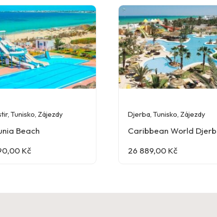
tir
,
Tunisko
,
Zájezdy
Djerba
,
Tunisko
,
Zájezdy
unia Beach
Caribbean World Djer
90,00
Kč
26 889,00
Kč