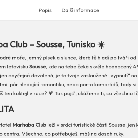
Popis
Další informace
a Club – Sousse, Tunisko ☀️
odré moře, jemný písek a slunce, které tě hladí po tváři od
kém letovisku
Sousse
, kde na tebe čeká skvěle hodnocený 4
 jen obyčejná dovolená, je to tvoje zasloužené „vypnutí“ na 
dětmi, pár hledající romantiku, nebo parta kamarádů, tady si
íš ten koktejl v ruce? 🍹 Tak pojď, ukážeme ti, co všechno t
LITA
Hotel
Marhaba Club
leží v srdci turistické části Sousse, jen
o centra. Všechno, co potřebuješ, máš na dosah ruky.