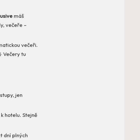
lusive
máš
y, večeře –
matickou večeři.
 Večery tu
stupy, jen
k hotelu. Stejně
 dní plných