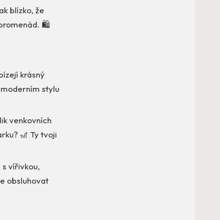
k blízko, že
 promenád. 🛍️
ízejí krásný
 moderním stylu
lik venkovních
ku? 🎢 Ty tvoji
 s vířivkou,
se obsluhovat