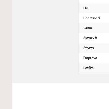
Do
Počet nocí
Cena
Sleva v %
Strava
Doprava
Letiště