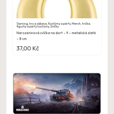
Gaming, hry a zábava
,
Kostýmy a párty
,
Merch, trička,
figurky a party kostýmy
,
Svíčky
Narozeninová svíčka na dort – 9 – metalická zlatá
– 8 cm
37,00
Kč