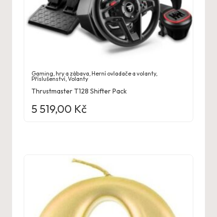
Gaming, hry a zábava
,
Herní ovladače a volanty
,
Příslušenství
,
Volanty
Thrustmaster T128 Shifter Pack
5 519,00
Kč