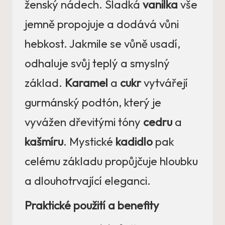
ženský nádech. Sladká
vanilka
vše
jemně propojuje a dodává vůni
hebkost. Jakmile se vůně usadí,
odhaluje svůj teplý a smyslný
základ.
Karamel
a
cukr
vytvářejí
gurmánský podtón, který je
vyvážen dřevitými tóny
cedru
a
kašmíru
. Mystické
kadidlo
pak
celému základu propůjčuje hloubku
a dlouhotrvající eleganci.
Praktické použití a benefity