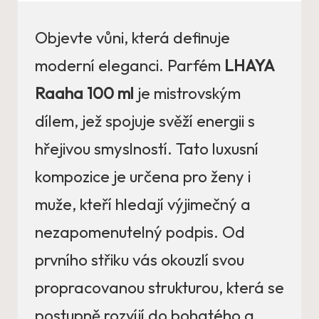
Objevte vůni, která definuje
moderní eleganci. Parfém
LHAYA
Raaha 100 ml
je mistrovským
dílem, jež spojuje svěží energii s
hřejivou smyslností. Tato luxusní
kompozice je určena pro ženy i
muže, kteří hledají výjimečný a
nezapomenutelný podpis. Od
prvního střiku vás okouzlí svou
propracovanou strukturou, která se
postupně rozvíjí do bohatého a