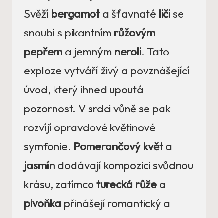
Svěží
bergamot
a šťavnaté
liči
se
snoubí s pikantním
růžovým
pepřem
a jemným
neroli
. Tato
exploze vytváří živý a povznášející
úvod, který ihned upoutá
pozornost. V srdci vůně se pak
rozvíjí opravdové květinové
symfonie.
Pomerančový květ
a
jasmín
dodávají kompozici svůdnou
krásu, zatímco
turecká růže
a
pivoňka
přinášejí romantický a