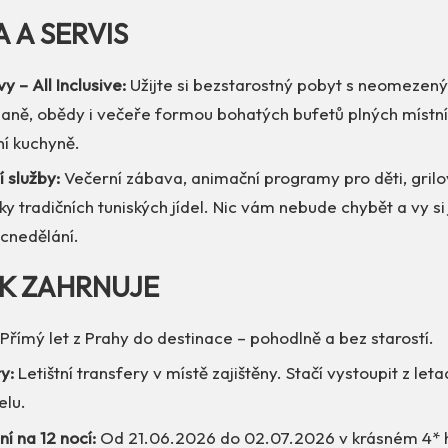
A A SERVIS
y – All Inclusive:
Užijte si bezstarostný pobyt s neomezený
daně, obědy i večeře formou bohatých bufetů plných místníc
í kuchyně.
í služby:
Večerní zábava, animační programy pro děti, gril
y tradičních tuniských jídel. Nic vám nebude chybět a vy si
icnedělání.
EK ZAHRNUJE
Přímý let z Prahy do destinace – pohodlně a bez starostí.
y:
Letištní transfery v místě zajištěny. Stačí vystoupit z let
elu.
í na 12 nocí:
Od 21.06.2026 do 02.07.2026 v krásném 4* h