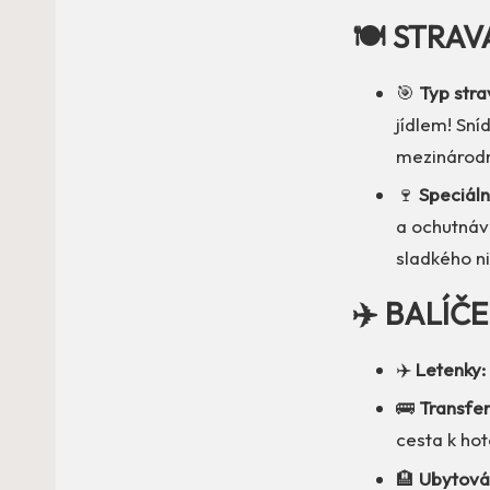
🍽️ STRAV
🎯
Typ strav
jídlem! Sní
mezinárodn
🍷
Speciáln
a ochutnávk
sladkého n
✈️ BALÍČ
✈️
Letenky:
🚌
Transfer
cesta k hot
🏨
Ubytován