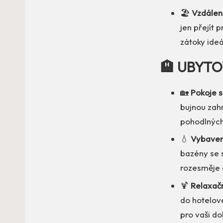
🏖️
Vzdáleno
jen přejít 
zátoky ideá
🏨 UBYTO
🏡
Pokoje 
bujnou zah
pohodlných
💧
Vybaven
bazény se 
rozesměje d
🍹
Relaxačn
do hotelové
pro vaši d