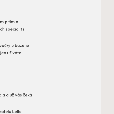
m pitím a
h specialit i
ovačky u bazénu
 jen užíváte
adla a už vás čeká
otelu Lella