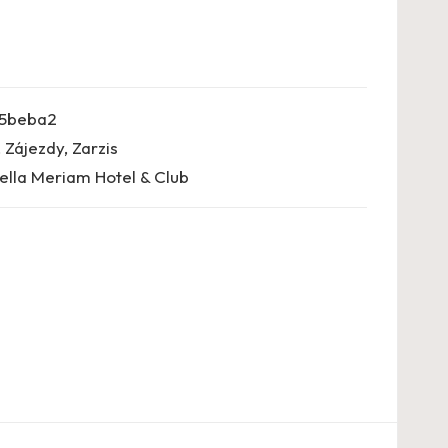
5beba2
,
Zájezdy
,
Zarzis
Lella Meriam Hotel & Club