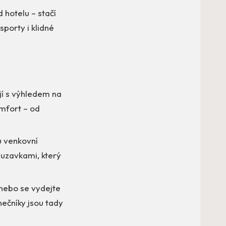
 hotelu – stačí
sporty i klidné
jí s výhledem na
omfort – od
ou venkovní
luzavkami, který
nebo se vydejte
nečníky jsou tady