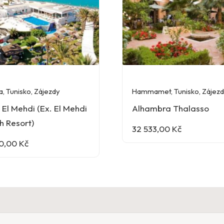
a
,
Tunisko
,
Zájezdy
Hammamet
,
Tunisko
,
Zájez
 El Mehdi (Ex. El Mehdi
Alhambra Thalasso
h Resort)
32 533,00
Kč
90,00
Kč