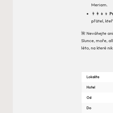
Meriam.
👨‍👩‍👧‍👦
P
přátel, kteř
🌺 Neváhejte an
Slunce, moře, all
léto, na které n
Lokalita
Hotel
Od
Do