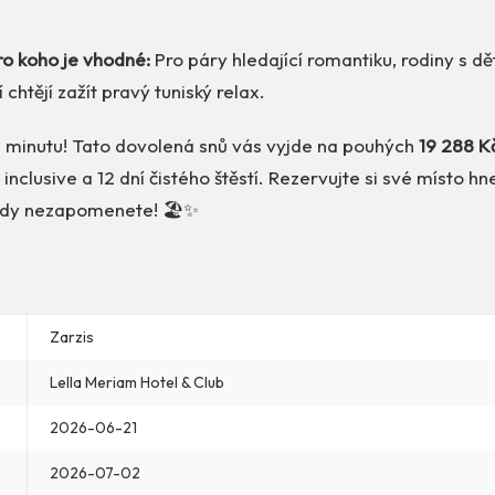
ro koho je vhodné:
Pro páry hledající romantiku, rodiny s dě
í chtějí zažít pravý tuniský relax.
i minutu! Tato dovolená snů vás vyjde na pouhých
19 288 K
 inclusive a 12 dní čistého štěstí. Rezervujte si své místo hn
ikdy nezapomenete! 🏖️✨
Zarzis
Lella Meriam Hotel & Club
2026-06-21
2026-07-02