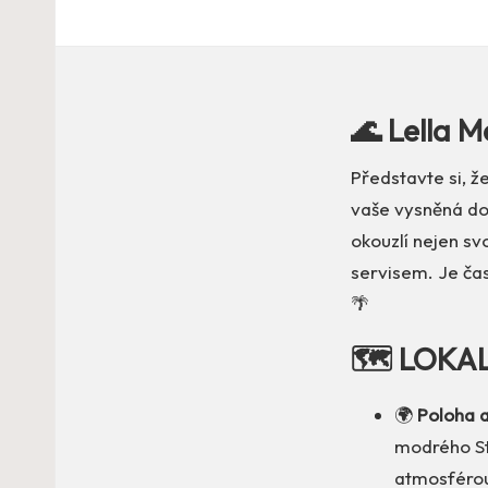
🌊 Lella M
Představte si, ž
vaše vysněná d
okouzlí nejen sv
servisem. Je čas 
🌴
🗺️ LOKA
🌍
Poloha a
modrého St
atmosféro