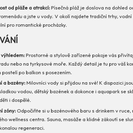
st od pláže a atrakcí:
Písečná pláž je doslova na dohled od
promenádu a jste u vody. V okolí najdete tradiční trhy, vodní 
lní pro romantické procházky.
VÁNÍ
s výhledem:
Prostorné a stylově zařízené pokoje vás přivíta
radu nebo na tyrkysové moře. Každý detail je tu pro váš k
 postelí po balkon s posezením.
í a bazény:
Milovníci vody si přijdou na své! K dispozici js
sladkou vodou, dětský bazének a dokonce i aquapark se sk
ěti i dospělé.
í zóny:
Odpočiňte si u bazénového baru s drinkem v ruce, 
ho wellness centra. Sauna, masáže a klidné zákoutí se slu
okonalou regeneraci.