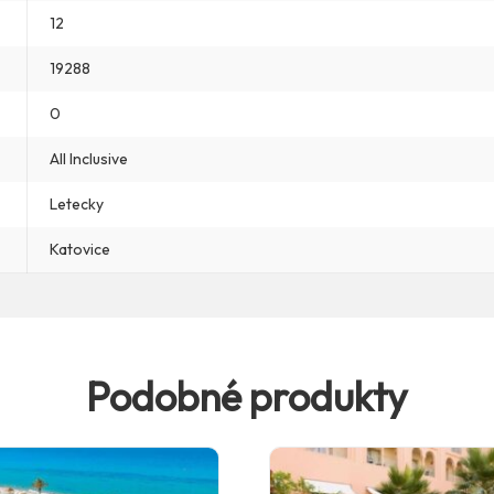
12
19288
0
All Inclusive
Letecky
Katovice
Podobné produkty