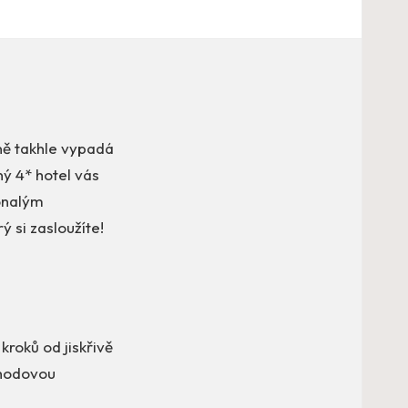
sně takhle vypadá
ný 4* hotel vás
konalým
ý si zasloužíte!
 kroků od jiskřivě
ohodovou