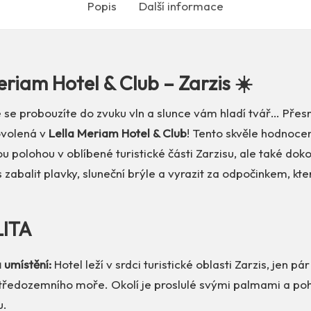
Popis
Další informace
eriam Hotel & Club – Zarzis ☀️
e se probouzíte do zvuku vln a slunce vám hladí tvář… Pře
ovolená v
Lella Meriam Hotel & Club
! Tento skvěle hodnoce
ou polohou v oblíbené turistické části Zarzisu, ale také do
zabalit plavky, sluneční brýle a vyrazit za odpočinkem, kter
LITA
 umístění:
Hotel leží v srdci turistické oblasti Zarzis, jen pár
ředozemního moře. Okolí je proslulé svými palmami a p
u.