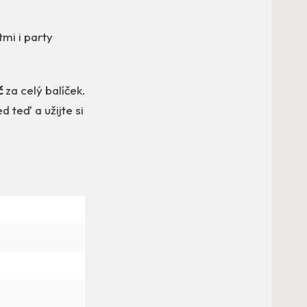
tmi i party
č
za celý balíček.
ed teď a užijte si