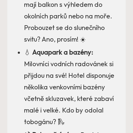
mají balkon s výhledem do
okolních parků nebo na moře.
Probouzet se do slunečního
svitu? Ano, prosím! ☀️
💧
Aquapark a bazény:
Milovníci vodních radovánek si
přijdou na své! Hotel disponuje
několika venkovními bazény
včetně skluzavek, které zabaví
malé i velké. Kdo by odolal
tobogánu? 🛝