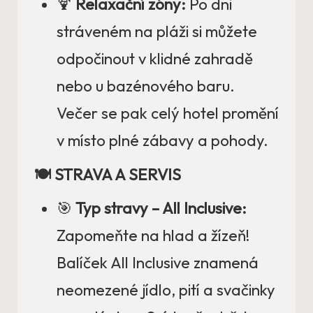
🍹
Relaxační zóny:
Po dni
stráveném na pláži si můžete
odpočinout v klidné zahradě
nebo u bazénového baru.
Večer se pak celý hotel promění
v místo plné zábavy a pohody.
🍽️ STRAVA A SERVIS
🎯
Typ stravy – All Inclusive:
Zapomeňte na hlad a žízeň!
Balíček All Inclusive znamená
neomezené jídlo, pití a svačinky