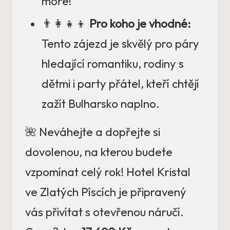
moře!
👨‍👩‍👧‍👦
Pro koho je vhodné:
Tento zájezd je skvělý pro páry
hledající romantiku, rodiny s
dětmi i party přátel, kteří chtějí
zažít Bulharsko naplno.
🌺 Neváhejte a dopřejte si
dovolenou, na kterou budete
vzpomínat celý rok! Hotel Kristal
ve Zlatých Píscích je připravený
vás přivítat s otevřenou náručí.