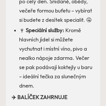
po celý den. Snídaně, obědy,
večeře formou bufetu – vybírat
si budete z desítek specialit. 🤤
🍷
Speciální služby:
Kromě
hlavních jídel si můžete
vychutnat i místní víno, pivo a
nealko nápoje zdarma. Večer
se pak podávají koktejly u baru
– ideální tečka za slunečným
dnem.
✈️ BALÍČEK ZAHRNUJE