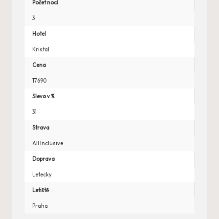
Počet nocí
3
Hotel
Kristal
Cena
17690
Sleva v %
31
Strava
All Inclusive
Doprava
Letecky
Letiště
Praha