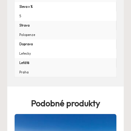
Sleva v %
5
Strava
Polopenze
Doprava
Letecky
Letiště
Praha
Podobné produkty