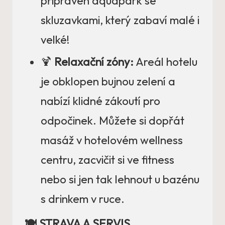
připraven aquapark se
skluzavkami, který zabaví malé i
velké!
🍹
Relaxační zóny:
Areál hotelu
je obklopen bujnou zelení a
nabízí klidné zákoutí pro
odpočinek. Můžete si dopřát
masáž v hotelovém wellness
centru, zacvičit si ve fitness
nebo si jen tak lehnout u bazénu
s drinkem v ruce.
🍽️ STRAVA A SERVIS