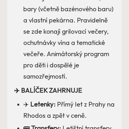
bary (včetně bazénového baru)
a vlastní pekárna. Pravidelně
se zde konají grilovací večery,
ochutnávky vína a tematické
večeře. Animátorský program
pro děti i dospělé je
samozřejmostí.
✈️ BALÍČEK ZAHRNUJE
✈️
Letenky:
Přímý let z Prahy na
Rhodos a zpět v ceně.
🚌
Transfery:
Letištní transfery