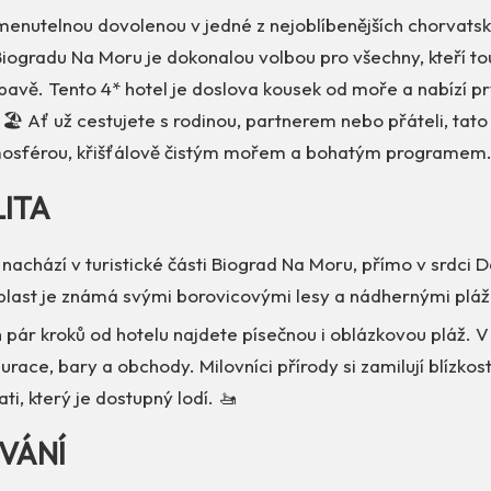
menutelnou dovolenou v jedné z nejoblíbenějších chorvatský
iogradu Na Moru je dokonalou volbou pro všechny, kteří tou
bavě. Tento 4* hotel je doslova kousek od moře a nabízí pr
 🏖️ Ať už cestujete s rodinou, partnerem nebo přáteli, tat
mosférou, křišťálově čistým mořem a bohatým programem.
LITA
 nachází v turistické části Biograd Na Moru, přímo v srdci 
last je známá svými borovicovými lesy a nádhernými plá
 pár kroků od hotelu najdete písečnou i oblázkovou pláž. V 
urace, bary a obchody. Milovníci přírody si zamilují blízko
ti, který je dostupný lodí. 🚤
VÁNÍ