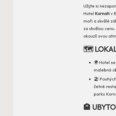
Užijte si nezapo
Hotel
Kornati
v B
moři a skvělé zá
za skvělou cenu.
okouzlí svou at
🗺️ LOKA
🌍 Hotel se
malebná ob
🏖️ Pouhých
četné resta
parku Korna
🏨 UBYTO