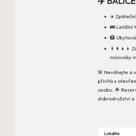
✈️ BALÍČ
✈️ Zpáteční
🚌 Letištní
🏨 Ubytová
👨‍👩‍👧‍👦
milovníky 
🌺 Neváhejte a 
přivítá s otevře
osobu. 🌟 Rezerv
dobrodružství a
Lokalita