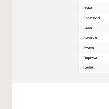
Hotel
Počet nocí
Cena
Sleva v %
Strava
Doprava
Letiště