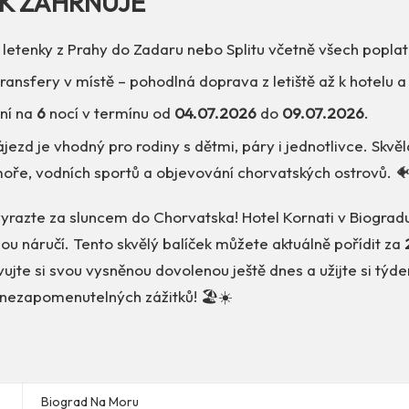
EK ZAHRNUJE
 letenky z Prahy do Zadaru nebo Splitu včetně všech poplat
 transfery v místě – pohodlná doprava z letiště až k hotelu a
ní na
6
nocí v termínu od
04.07.2026
do
09.07.2026
.
 Zájezd je vhodný pro rodiny s dětmi, páry i jednotlivce. Skvě
moře, vodních sportů a objevování chorvatských ostrovů. 
vyrazte za sluncem do Chorvatska! Hotel Kornati v Biogra
nou náručí. Tento skvělý balíček můžete aktuálně pořídit za
ujte si svou vysněnou dovolenou ještě dnes a užijte si týd
 nezapomenutelných zážitků! 🏖️☀️
Biograd Na Moru