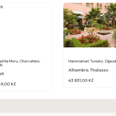
ad Na Moru
,
Chorvatsko
,
Hammamet
,
Tunisko
,
Zájez
dy
Alhambra Thalasso
ti
43 831,00
Kč
49,00
Kč