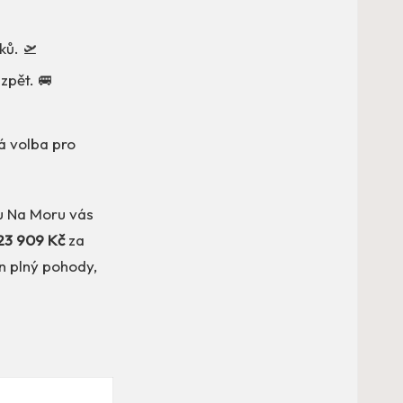
ků. 🛫
 zpět. 🚐
lá volba pro

du Na Moru vás
23 909 Kč
za
en plný pohody,