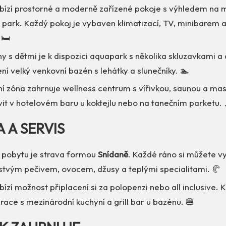
abízí prostorné a moderně zařízené pokoje s výhledem na
park. Každý pokoj je vybaven klimatizací, TV, minibarem a
🛏️
ny s dětmi je k dispozici aquapark s několika skluzavkami a
ní velký venkovní bazén s lehátky a slunečníky. 🏊
ní zóna zahrnuje wellness centrum s vířivkou, saunou a ma
it v hotelovém baru u koktejlu nebo na tanečním parketu. 
A A SERVIS
í pobytu je strava formou
Snídaně
. Každé ráno si můžete v
rstvým pečivem, ovocem, džusy a teplými specialitami. 🥐
bízí možnost připlacení si za polopenzi nebo all inclusive. K
race s mezinárodní kuchyní a grill bar u bazénu. 🍔