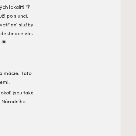
ch lokalit! 🌴
ží po slunci,
votřídní služby
o destinace vás
 🌟
Dalmácie. Tato
žemi.
okolí jsou také
st Národního