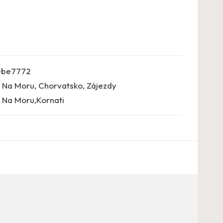
ebe7772
d Na Moru
,
Chorvatsko
,
Zájezdy
 Na Moru,Kornati