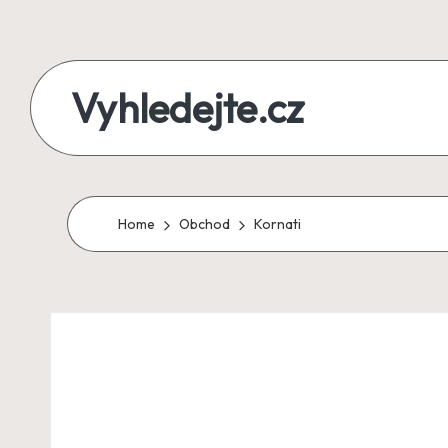
Skip
to
Vyhledejte.cz
content
zájezdy,
recenze,
produkty
Home
Obchod
Kornati
i
půjčky
na
jednom
místě