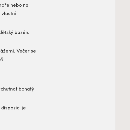
 moře nebo na
 vlastní
 dětský bazén.
sážemi. Večer se
🎶
ychutnat bohatý
 dispozici je