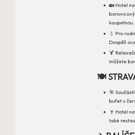
🏡 Hotel n
borovicový 
koupelnou. 
💧 Pro rodi
Dospělí oce
🍹 Relaxač
můžete bav
🍽️ STRAV
🎯 Součást
bufet s če
🍷 Hotel na
také restau