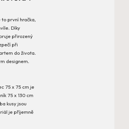
 to první hračka,
víle. Díky
ruje přirozený
zpečí při
tartem do života.
vým designem.
ec 75 x 75 cm je
ník 75 x 130 cm
ba kusy jsou
riál je příjemně