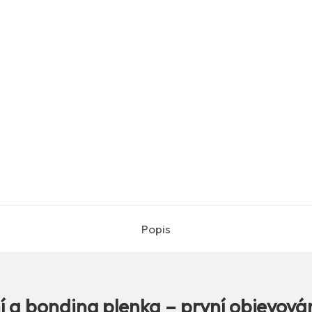
Popis
í a bonding plenka – první objevován