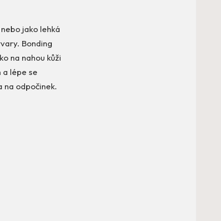
 nebo jako lehká
 tvary. Bonding
nko na nahou kůži
 a lépe se
a na odpočinek.