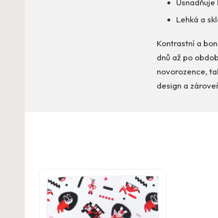
Usnadňuje 
Lehká a skl
Kontrastní a bo
dnů až po obdob
novorozence, tak 
design a zároveň