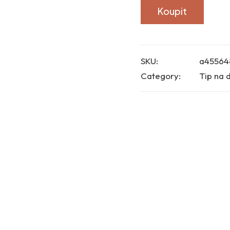
Koupit
SKU:
a45564
Category:
Tip na 