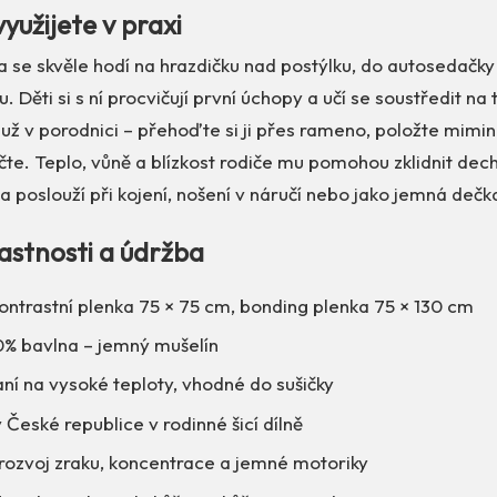
yužijete v praxi
a se skvěle hodí na hrazdičku nad postýlku, do autosedačky
 Děti si s ní procvičují první úchopy a učí se soustředit na
 už v porodnici – přehoďte si ji přes rameno, položte mimi
te. Teplo, vůně a blízkost rodiče mu pomohou zklidnit dech
poslouží při kojení, nošení v náručí nebo jako jemná dečk
lastnosti a údržba
ontrastní plenka 75 × 75 cm, bonding plenka 75 × 130 cm
00% bavlna – jemný mušelín
ní na vysoké teploty, vhodné do sušičky
České republice v rodinné šicí dílně
rozvoj zraku, koncentrace a jemné motoriky