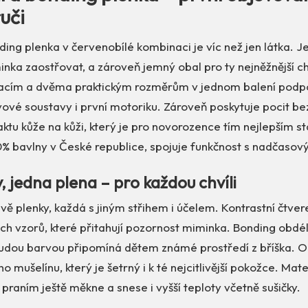
uči
ding plenka v červenobílé kombinaci je víc než jen látka. Je
minka zaostřovat, a zároveň jemný obal pro ty nejněžnější ch
racím a dvěma praktickým rozměrům v jednom balení podpo
vové soustavy i první motoriku. Zároveň poskytuje pocit be
ktu kůže na kůži, který je pro novorozence tím nejlepším s
% bavlny v České republice, spojuje funkčnost s nadčaso
, jedna plena – pro každou chvíli
ě plenky, každá s jiným střihem i účelem. Kontrastní čtver
ch vzorů, které přitahují pozornost miminka. Bonding obdél
rudou barvou připomíná dětem známé prostředí z bříška. O
o mušelínu, který je šetrný i k té nejcitlivější pokožce. Mate
praním ještě měkne a snese i vyšší teploty včetně sušičky.