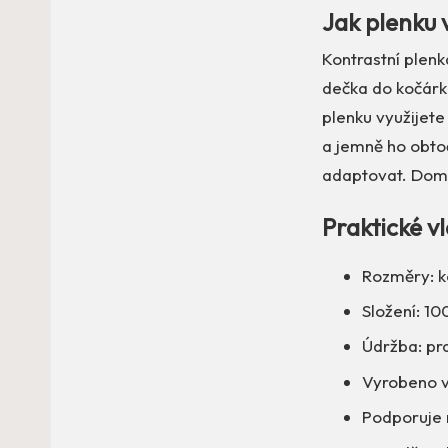
Jak plenku v
Kontrastní plenk
dečka do kočárku.
plenku využijete
a jemně ho obtoč
adaptovat. Doma 
Praktické v
Rozměry: k
Složení: 1
Údržba: pra
Vyrobeno v 
Podporuje 