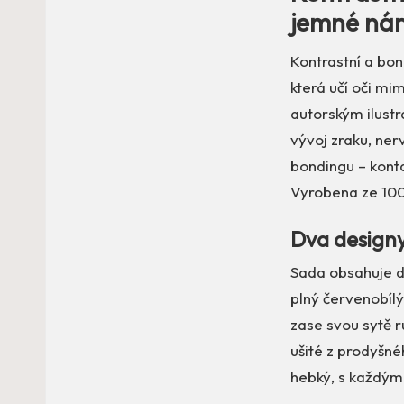
jemné nár
Kontrastní a bon
která učí oči mi
autorským ilust
vývoj zraku, ner
bondingu – konta
Vyrobena ze 100
Dva designy
Sada obsahuje dv
plný červenobílý
zase svou sytě 
ušité z prodyšnéh
hebký, s každým 