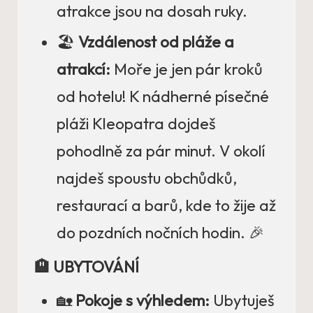
atrakce jsou na dosah ruky.
🏖️
Vzdálenost od pláže a
atrakcí:
Moře je jen pár kroků
od hotelu! K nádherné písečné
pláži Kleopatra dojdeš
pohodlně za pár minut. V okolí
najdeš spoustu obchůdků,
restaurací a barů, kde to žije až
do pozdních nočních hodin. 🎉
🏨 UBYTOVÁNÍ
🏡
Pokoje s výhledem:
Ubytuješ