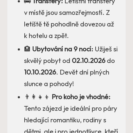
🚌
Transfery:
Letištní transfery
v místě jsou samozřejmostí. Z
letiště tě pohodlně dovezou až
k hotelu a zpět.
🏨
Ubytování na 9 nocí:
Užiješ si
skvělý pobyt od
02.10.2026
do
10.10.2026
. Devět dní plných
slunce a pohody!
👨‍👩‍👧‍👦
Pro koho je vhodné:
Tento zájezd je ideální pro páry
hledající romantiku, rodiny s
dětmi, ale i pro jednotlivce, kteří