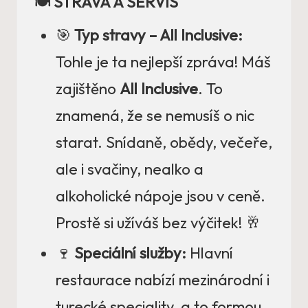
🍽️ STRAVA A SERVIS
🎯
Typ stravy – All Inclusive:
Tohle je ta nejlepší zpráva! Máš
zajištěno
All Inclusive
. To
znamená, že se nemusíš o nic
starat. Snídaně, obědy, večeře,
ale i svačiny, nealko a
alkoholické nápoje jsou v ceně.
Prostě si užíváš bez výčitek! 🥂
🍷
Speciální služby:
Hlavní
restaurace nabízí mezinárodní i
turecké speciality, a to formou