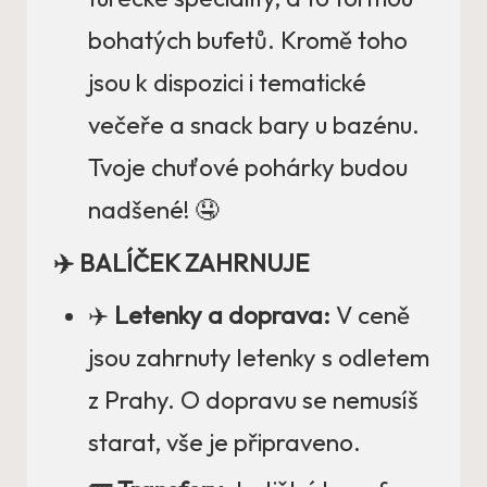
bohatých bufetů. Kromě toho
jsou k dispozici i tematické
večeře a snack bary u bazénu.
Tvoje chuťové pohárky budou
nadšené! 🤤
✈️ BALÍČEK ZAHRNUJE
✈️
Letenky a doprava:
V ceně
jsou zahrnuty letenky s odletem
z Prahy. O dopravu se nemusíš
starat, vše je připraveno.