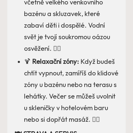
včetně velkého venkovního
bazénu a skluzavek, které
zabaví děti i dospělé. Vodní
svět je tvojí soukromou oázou
osvěžení. 🤽‍♂️
🍹
Relaxační zóny:
Když budeš
chtít vypnout, zamíříš do klidové
zóny u bazénu nebo na terasu s
lehátky. Večer se můžeš uvolnit
u skleničky v hotelovém baru
nebo si dopřát masáž. 🧘‍♀️