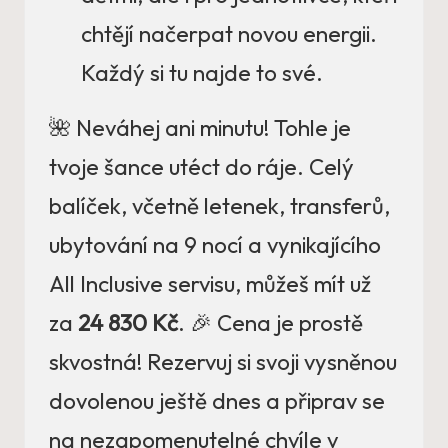
chtějí načerpat novou energii.
Každý si tu najde to své.
🌺 Neváhej ani minutu! Tohle je
tvoje šance utéct do ráje. Celý
balíček, včetně letenek, transferů,
ubytování na 9 nocí a vynikajícího
All Inclusive servisu, můžeš mít už
za
24 830 Kč
. 🎉 Cena je prostě
skvostná! Rezervuj si svoji vysněnou
dovolenou ještě dnes a připrav se
na nezapomenutelné chvíle v