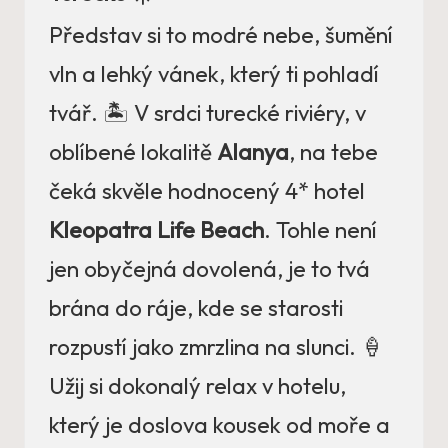
Představ si to modré nebe, šumění
vln a lehký vánek, který ti pohladí
tvář. 🏝️ V srdci turecké riviéry, v
oblíbené lokalitě
Alanya
, na tebe
čeká skvěle hodnocený 4* hotel
Kleopatra Life Beach
. Tohle není
jen obyčejná dovolená, je to tvá
brána do ráje, kde se starosti
rozpustí jako zmrzlina na slunci. 🍦
Užij si dokonalý relax v hotelu,
který je doslova kousek od moře a