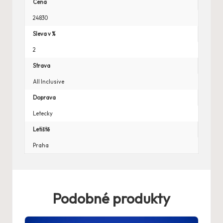
Cena
24830
Sleva v %
2
Strava
All Inclusive
Doprava
Letecky
Letiště
Praha
Podobné produkty