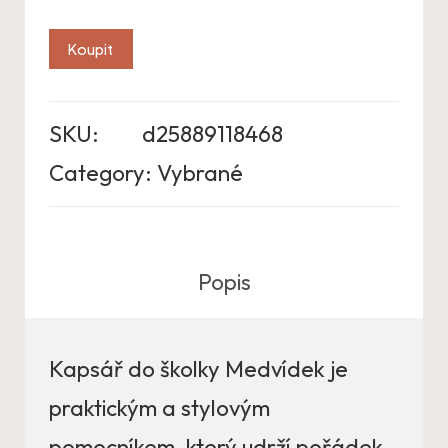
Koupit
SKU:
d25889118468
Category:
Vybrané
Popis
Kapsář do školky Medvídek je
praktickým a stylovým
pomocníkem, který udrží pořádek