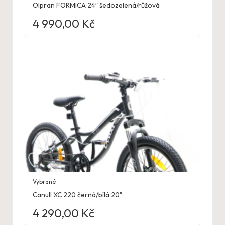
Olpran FORMICA 24″ šedozelená/růžová
4 990,00
Kč
Vybrané
Canull XC 220 černá/bílá 20″
4 290,00
Kč