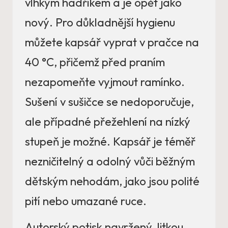
vlhkým hadříkem a je opět jako
nový. Pro důkladnější hygienu
můžete kapsář vyprat v pračce na
40 °C, přičemž před praním
nezapomeňte vyjmout ramínko.
Sušení v sušičce se nedoporučuje,
ale případné přežehlení na nízký
stupeň je možné. Kapsář je téměř
nezničitelný a odolný vůči běžným
dětským nehodám, jako jsou polité
pití nebo umazané ruce.
Autorský potisk navržený Jitkou,