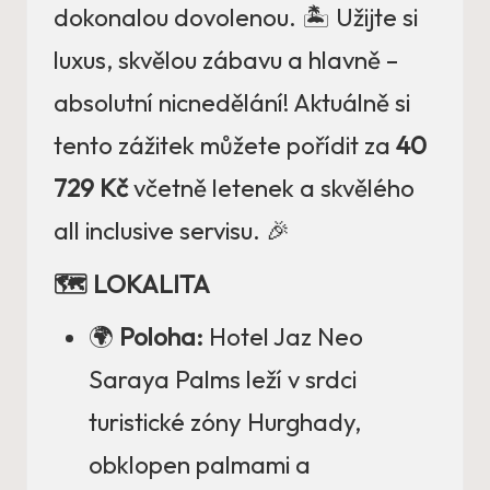
dokonalou dovolenou. 🏝️ Užijte si
luxus, skvělou zábavu a hlavně –
absolutní nicnedělání! Aktuálně si
tento zážitek můžete pořídit za
40
729 Kč
včetně letenek a skvělého
all inclusive servisu. 🎉
🗺️ LOKALITA
🌍
Poloha:
Hotel Jaz Neo
Saraya Palms leží v srdci
turistické zóny Hurghady,
obklopen palmami a