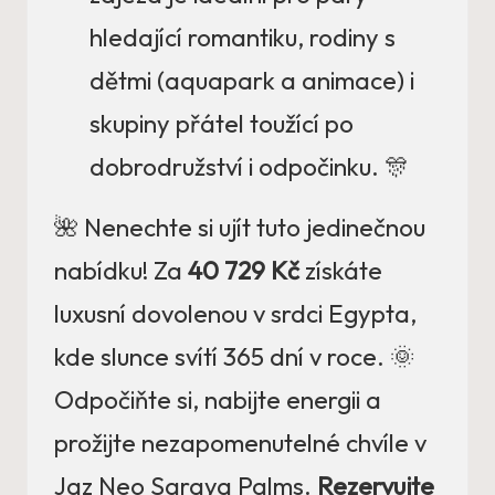
hledající romantiku, rodiny s
dětmi (aquapark a animace) i
skupiny přátel toužící po
dobrodružství i odpočinku. 🎊
🌺 Nenechte si ujít tuto jedinečnou
nabídku! Za
40 729 Kč
získáte
luxusní dovolenou v srdci Egypta,
kde slunce svítí 365 dní v roce. 🌞
Odpočiňte si, nabijte energii a
prožijte nezapomenutelné chvíle v
Jaz Neo Saraya Palms.
Rezervujte