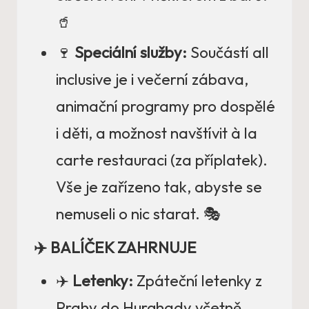
🥤
🍷
Speciální služby:
Součástí all
inclusive je i večerní zábava,
animační programy pro dospělé
i děti, a možnost navštívit à la
carte restauraci (za příplatek).
Vše je zařízeno tak, abyste se
nemuseli o nic starat. 🎭
✈️ BALÍČEK ZAHRNUJE
✈️
Letenky:
Zpáteční letenky z
Prahy do Hurghady včetně