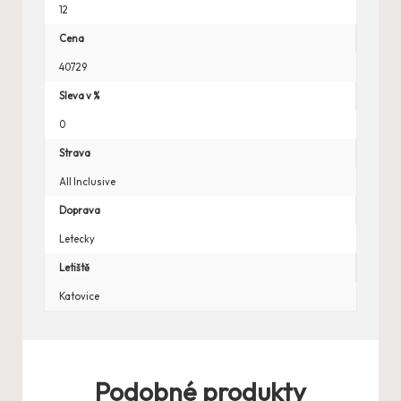
12
Cena
40729
Sleva v %
0
Strava
All Inclusive
Doprava
Letecky
Letiště
Katovice
Podobné produkty