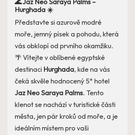
🌊 Jaz Neo Saraya Palms –
Hurghada ☀️
Představte si azurově modré
moře, jemný písek a pohodu, která
vás obklopí od prvního okamžiku.
🌴 Vítejte v oblíbené egyptské
destinaci
Hurghada
, kde na vás
čeká skvěle hodnocený 5* hotel
Jaz Neo Saraya Palms
. Tento
klenot se nachází v turistické části
města, jen pár kroků od moře, a je
ideálním místem pro vaši