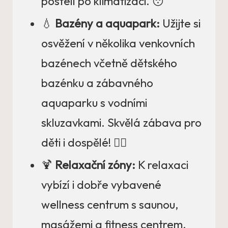
postelí po klimatizaci. 😴
💧
Bazény a aquapark:
Užijte si
osvěžení v několika venkovních
bazénech včetně dětského
bazénku a zábavného
aquaparku s vodními
skluzavkami. Skvělá zábava pro
děti i dospělé! 🏊‍♂️
🍹
Relaxační zóny:
K relaxaci
vybízí i dobře vybavené
wellness centrum s saunou,
masážemi a fitness centrem.