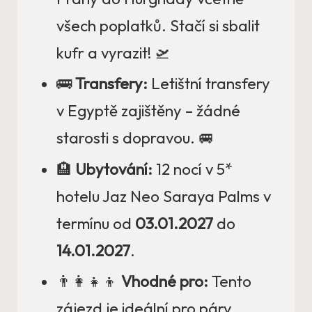
všech poplatků. Stačí si sbalit
kufr a vyrazit! 🛫
🚌
Transfery:
Letištní transfery
v Egyptě zajištěny – žádné
starosti s dopravou. 🚐
🏨
Ubytování:
12 nocí v 5*
hotelu Jaz Neo Saraya Palms v
termínu od
03.01.2027
do
14.01.2027
.
👨‍👩‍👧‍👦
Vhodné pro:
Tento
zájezd je ideální pro páry