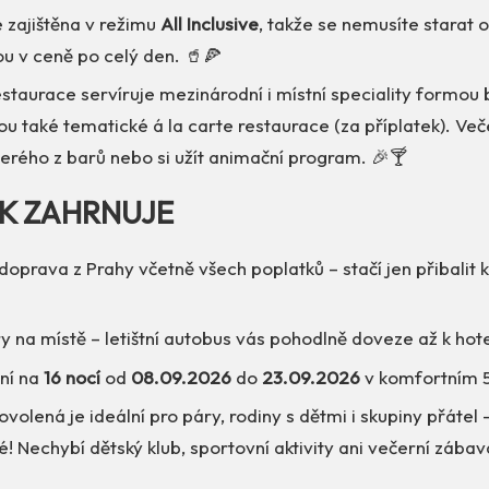
e zajištěna v režimu
All Inclusive
, takže se nemusíte starat o ni
ou v ceně po celý den. 🥤🍕
estaurace servíruje mezinárodní i místní speciality formou 
sou také tematické á la carte restaurace (za příplatek). Ve
terého z barů nebo si užít animační program. 🎉🍸
EK ZAHRNUJE
doprava z Prahy včetně všech poplatků – stačí jen přibalit k
y na místě – letištní autobus vás pohodlně doveze až k hote
ní na
16 nocí
od
08.09.2026
do
23.09.2026
v komfortním 5
Dovolená je ideální pro páry, rodiny s dětmi i skupiny přátel 
é! Nechybí dětský klub, sportovní aktivity ani večerní zábav