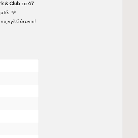
rk & Club
za
47
ptě. 🌞
nejvyšší úrovni!