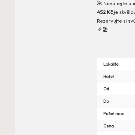
🌺 Neváhejte ani
452 Kč
je skvělo
Rezervujte si sv
🎉🏖️
Lokalita
Hotel
Od
Do
Počet nocí
Cena