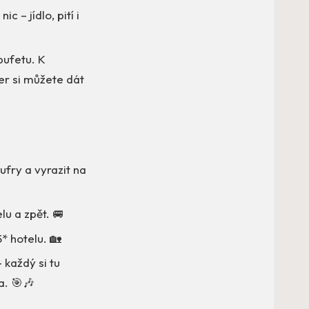
c – jídlo, pití i
bufetu. K
čer si můžete dát
ufry a vyrazit na
lu a zpět. 🚐
* hotelu. 🏡
– každý si tu
a. 🎯🎶