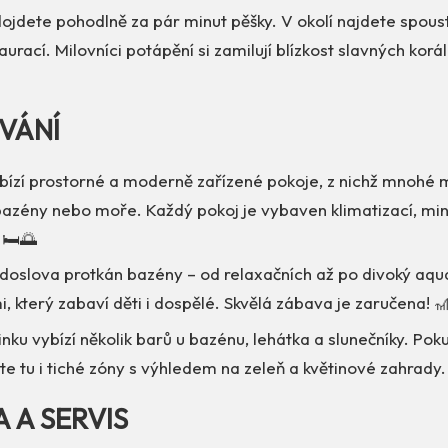
dojdete pohodlně za pár minut pěšky. V okolí najdete spou
aurací. Milovníci potápění si zamilují blízkost slavných korá
VÁNÍ
abízí prostorné a moderně zařízené pokoje, z nichž mnohé 
bazény nebo moře. Každý pokoj je vybaven klimatizací, min
🛏️🌅
 doslova protkán bazény – od relaxačních až po divoký aqu
, který zabaví děti i dospělé. Skvělá zábava je zaručena! 
nku vybízí několik barů u bazénu, lehátka a slunečníky. Pok
ete tu i tiché zóny s výhledem na zeleň a květinové zahrady.
A A SERVIS