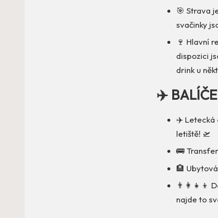
🎯 Strava j
svačinky js
🍷 Hlavní r
dispozici j
drink u něk
✈️ BALÍČ
✈️ Letecká 
letiště! 🛫
🚌 Transfer
🏨 Ubytová
👨‍👩‍👧‍👦 
najde to sv