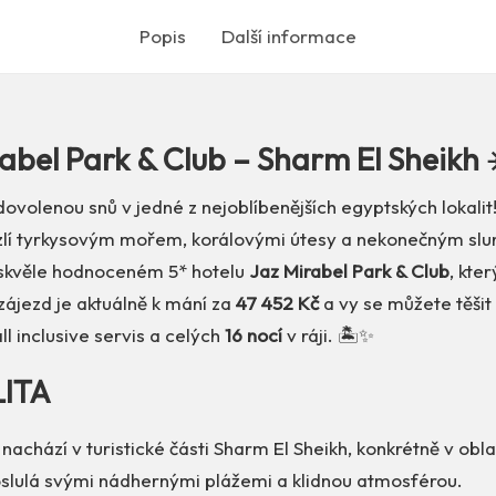
Popis
Další informace
abel Park & Club – Sharm El Sheikh 
dovolenou snů v jedné z nejoblíbenějších egyptských lokalit
lí tyrkysovým mořem, korálovými útesy a nekonečným slun
 skvěle hodnoceném 5* hotelu
Jaz Mirabel Park & Club
, kter
zájezd je aktuálně k mání za
47 452 Kč
a vy se můžete těšit
all inclusive servis a celých
16 nocí
v ráji. 🏝️✨
LITA
 nachází v turistické části Sharm El Sheikh, konkrétně v obl
roslulá svými nádhernými plážemi a klidnou atmosférou.