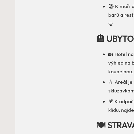
🏖️ K moři 
barů a rest
🤿
🏨 UBYTO
🏡 Hotel n
výhled na 
koupelnou. 
💧 Areál je
skluzavkami
🍹 K odpoči
klidu, najd
🍽️ STRAV