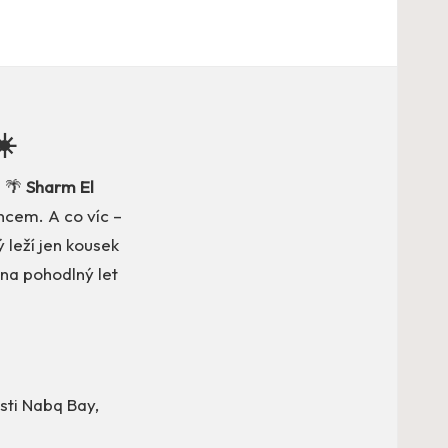
☀️
! 🌴
Sharm El
cem. A co víc –
ý leží jen kousek
 na pohodlný let
asti Nabq Bay,