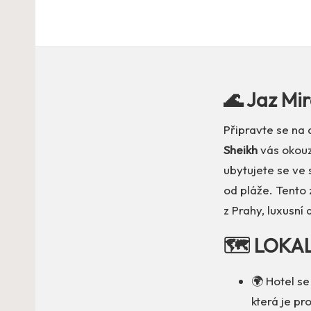
🌊 Jaz Mir
Připravte se na 
Sheikh
vás okouz
ubytujete se ve
od pláže. Tento 
z Prahy, luxusní 
🗺️ LOKA
🌍 Hotel se
která je p