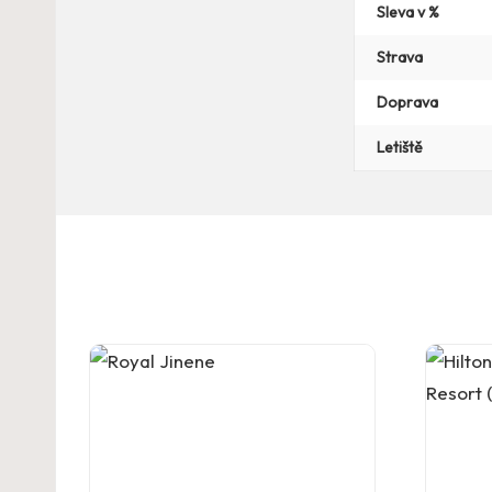
Sleva v %
Strava
Doprava
Letiště