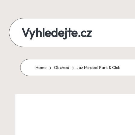
Skip
to
Vyhledejte.cz
content
zájezdy,
recenze,
produkty
Home
Obchod
Jaz Mirabel Park & Club
i
půjčky
na
jednom
místě