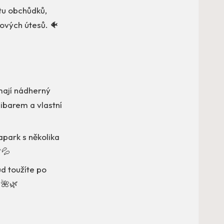
stu obchůdků,
lových útesů. 🐠
mají nádherný
ibarem a vlastní
apark s několika
💦
ud toužíte po
 🌺🌿